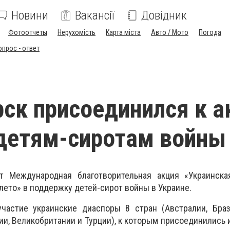
Новини
Вакансії
Довідник
Фотоотчеты
Нерухомість
Карта міста
Авто / Мото
Погода
опрос - ответ
ск присоединился к а
детям-сиротам войны
т Международная благотворительная акция «Украинска
лето» в поддержку детей-сирот войны в Украине.
частие украинские диаспоры 8 стран (Австралии, Брази
нии, Великобритании и Турции), к которым присоединились