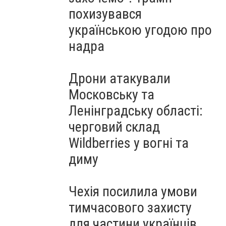
похизувався
українською угодою про
надра
Дрони атакували
Московську та
Ленінградську області:
черговий склад
Wildberries у вогні та
диму
Чехія посилила умови
тимчасового захисту
для частини українців