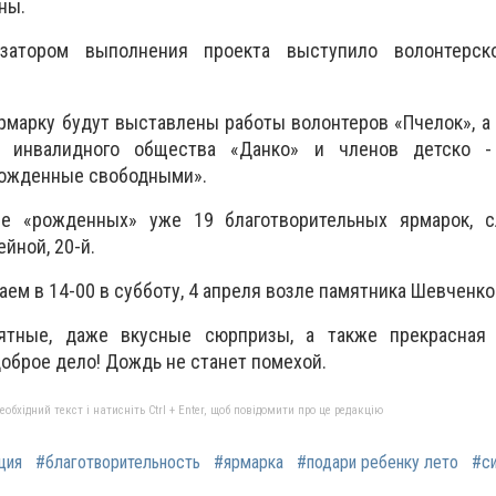
ны.
изатором выполнения проекта выступило волонтерск
рмарку будут выставлены работы волонтеров «Пчелок», а
о инвалидного общества «Данко» и членов детско 
Рожденные свободными».
ве «рожденных» уже 19 благотворительных ярмарок, с
йной, 20-й.
ем в 14-00 в субботу, 4 апреля возле памятника Шевченко
ятные, даже вкусные сюрпризы, а также прекрасная
оброе дело! Дождь не станет помехой.
бхідний текст і натисніть Ctrl + Enter, щоб повідомити про це редакцію
ция
#благотворительность
#ярмарка
#подари ребенку лето
#с