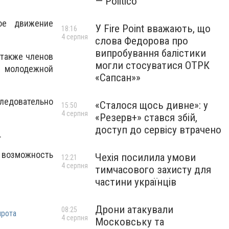
— Politico
ое движение
У Fire Point вважають, що
18:16
4 серпня
слова Федорова про
випробування балістики
 также членов
могли стосуватися ОТРК
- молодежной
«Сапсан»»
ледовательно
«Сталося щось дивне»: у
15:50
4 серпня
«Резерв+» стався збій,
доступ до сервісу втрачено
.
 возможность
Чехія посилила умови
12:21
4 серпня
тимчасового захисту для
частини українців
Дрони атакували
08:25
ирота
4 серпня
Московську та