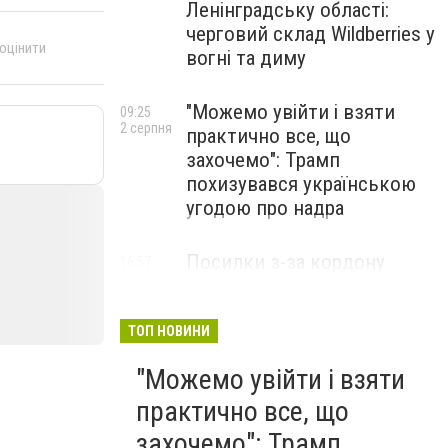
Ленінградську області:
черговий склад Wildberries у
 оцінити
вогні та диму
"Можемо увійти і взяти
09:25
2 серпня
практично все, що
захочемо": Трамп
похизувався українською
угодою про надра
Посилки з-за кордону
16:57
31 липня
можуть подорожчати: уряд
погодив нові податкові
правила
ТОП НОВИНИ
"Можемо увійти і взяти
практично все, що
захочемо": Трамп