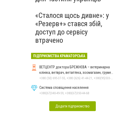
«Сталося щось дивне»: у
«Резерв+» стався збій,
доступ до сервісу
втрачено
ПІДПРИЄМСТВА КРАМАТОРСЬКА
ВЕТЦЕНТР доктора БРЕЖНЄВА – ветеринарна
клініка, ветврач, ветаптека, зоомагазин, грумер,
стрижки.
+380 (50) 695-37-55, +380 (626) 41-44-21, +380(95)533-90-03
Система сповіщення населення
+380(67)340-49-59, +380(67)350-44-68
Додати підприємство