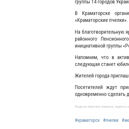
группы 14 городов Украи
В Краматорске орган
«Краматорские пчелки».
На благотворительную я
районного Пенсионног
инициативной группы «
Напомним, что в акти
следующая станет юбиле
Жителей города приглаша
Посетителей ждут при
одновременно сделать д
Якщо ви помітили помилку, виділіть нео
#краматорск
#пчелки
#ак