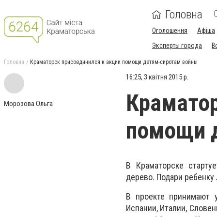
Головна
Оголошення
Афіша
Эксперты города
В
Головна
Краматорск присоединился к акции помощи детям-сиротам войны
16:25, 3 квітня 2015 р.
Краматор
Морозова Ольга
помощи 
В Краматорске стартуе
дерево. Подари ребенку 
В проекте принимают у
Испании, Италии, Слове