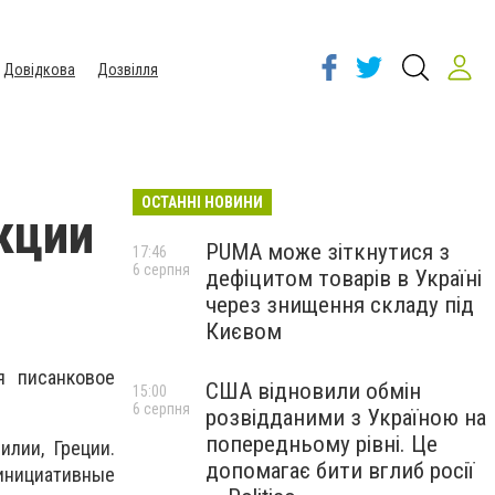
Довідкова
Дозвілля
ОСТАННІ НОВИНИ
кции
PUMA може зіткнутися з
17:46
6 серпня
дефіцитом товарів в Україні
через знищення складу під
Києвом
я писанковое
США відновили обмін
15:00
6 серпня
розвідданими з Україною на
попередньому рівні. Це
лии, Греции.
допомагає бити вглиб росії
 инициативные