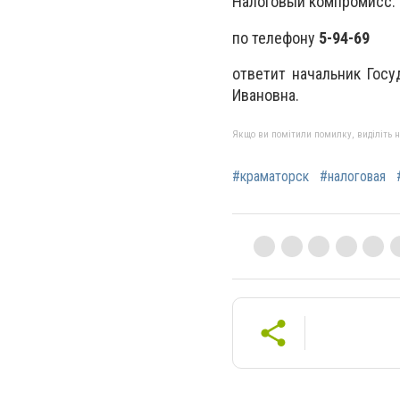
Налоговый компромисс.
по телефону
5-94-69
ответит начальник Гос
Ивановна.
Якщо ви помітили помилку, виділіть нео
#краматорск
#налоговая