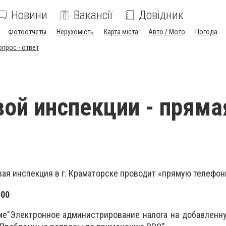
Новини
Вакансії
Довідник
Фотоотчеты
Нерухомість
Карта міста
Авто / Мото
Погода
опрос - ответ
вой инспекции - пряма
вая инспекция в г. Краматорске проводит «прямую телефо
.00
ме"Электронное администрирование налога на добавленн