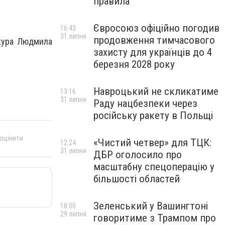
правила
Євросоюз офіційно погодив
16:43
31 липня
продовження тимчасового
нжура Людмила
захисту для українців до 4
березня 2028 року
Навроцький не скликатиме
13:16
31 липня
Раду нацбезпеки через
російську ракету в Польщі
 оцінити
«Чистий четвер» для ТЦК:
12:24
31 липня
ДБР оголосило про
масштабну спецоперацію у
більшості областей
Зеленський у Вашингтоні
18:00
29 липня
говоритиме з Трампом про