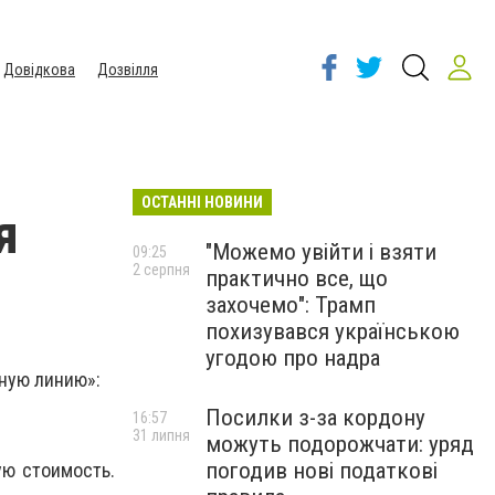
Довідкова
Дозвілля
ОСТАННІ НОВИНИ
я
"Можемо увійти і взяти
09:25
2 серпня
практично все, що
захочемо": Трамп
похизувався українською
угодою про надра
нную линию»:
Посилки з-за кордону
16:57
31 липня
можуть подорожчати: уряд
погодив нові податкові
ую стоимость.