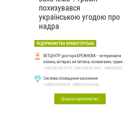
похизувався
українською угодою про
надра
ПІДПРИЄМСТВА КРАМАТОРСЬКА
ВЕТЦЕНТР доктора БРЕЖНЄВА – ветеринарна
клініка, ветврач, ветаптека, зоомагазин, грумер,
стрижки.
+380 (50) 695-37-55, +380 (626) 41-44-21, +380(95)533-90-03
Система сповіщення населення
+380(67)340-49-59, +380(67)350-44-68
Додати підприємство