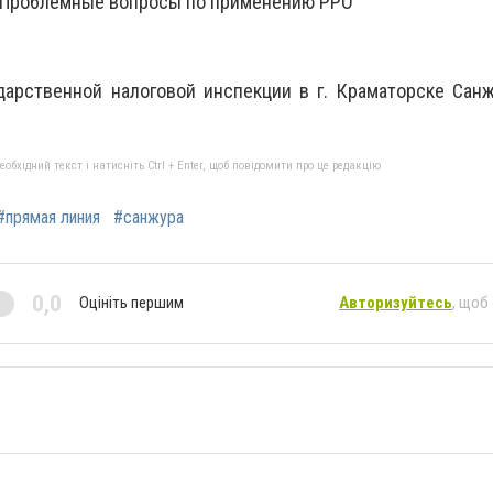
 Проблемные вопросы по применению РРО"
ударственной налоговой инспекции в г. Краматорске Са
бхідний текст і натисніть Ctrl + Enter, щоб повідомити про це редакцію
#прямая линия
#санжура
0,0
Оцініть першим
Авторизуйтесь
, щоб