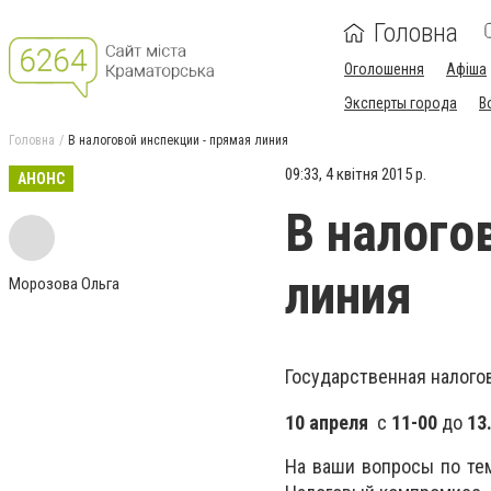
Головна
Оголошення
Афіша
Эксперты города
В
Головна
В налоговой инспекции - прямая линия
09:33, 4 квітня 2015 р.
АНОНС
В налого
линия
Морозова Ольга
Государственная налого
10 апреля
с
11-00
до
13
На ваши вопросы по те