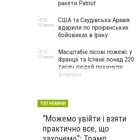
ракети Patriot
США та Саудівська Аравія
16:26
29 липня
вдарили по проіранських
бойовиках в Іраку
Масштабні лісові пожежі: у
13:10
27 липня
Франції та Іспанії понад 220
тисяч людей покинули
домівки
ТОП НОВИНИ
"Можемо увійти і взяти
практично все, що
захочемо": Трамп