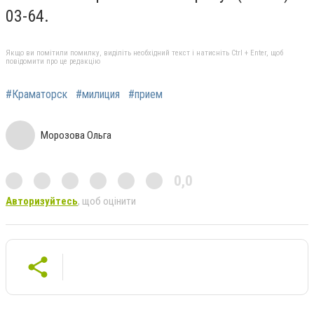
03-64.
Якщо ви помітили помилку, виділіть необхідний текст і натисніть Ctrl + Enter, щоб
повідомити про це редакцію
#Краматорск
#милиция
#прием
Морозова Ольга
0,0
Авторизуйтесь
, щоб оцінити