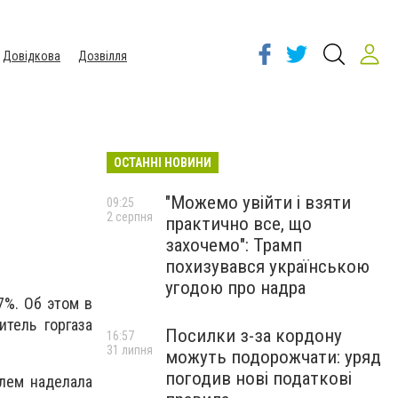
Довідкова
Дозвілля
ОСТАННІ НОВИНИ
"Можемо увійти і взяти
09:25
2 серпня
практично все, що
захочемо": Трамп
похизувався українською
угодою про надра
7%. Об этом в
тель горгаза
Посилки з-за кордону
16:57
31 липня
можуть подорожчати: уряд
погодив нові податкові
блем наделала