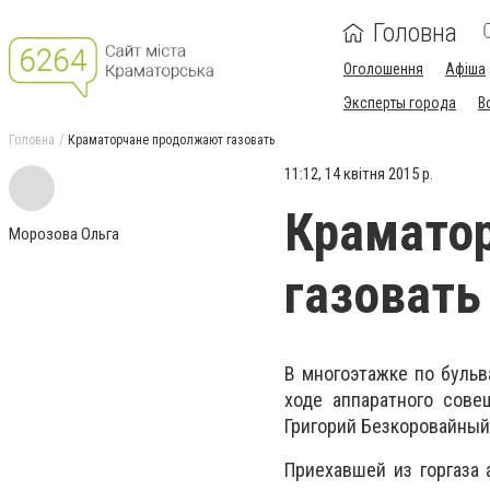
Головна
Оголошення
Афіша
Эксперты города
В
Головна
Краматорчане продолжают газовать
11:12, 14 квітня 2015 р.
Крамато
Морозова Ольга
газовать
В многоэтажке по бульв
ходе аппаратного сове
Григорий Безкоровайный
Приехавшей из горгаза 