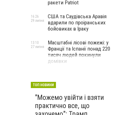
ракети Patriot
США та Саудівська Аравія
16:26
29 липня
вдарили по проіранських
бойовиках в Іраку
Масштабні лісові пожежі: у
13:10
27 липня
Франції та Іспанії понад 220
тисяч людей покинули
домівки
ТОП НОВИНИ
"Можемо увійти і взяти
практично все, що
захочемо": Трамп