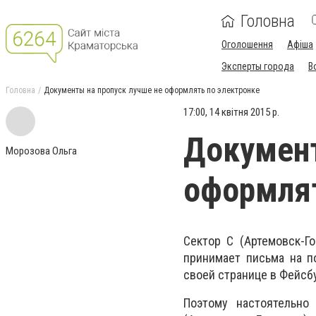
Головна
Оголошення
Афіша
Эксперты города
В
Головна
Документы на пропуск лучше не оформлять по электронке
17:00, 14 квітня 2015 р.
Документ
Морозова Ольга
оформлят
Сектор С (Артемовск-Г
принимает письма на п
своей странице в Фейсб
Поэтому настоятельно