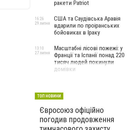
ракети Patriot
США та Саудівська Аравія
16:26
29 липня
вдарили по проіранських
бойовиках в Іраку
Масштабні лісові пожежі: у
13:10
27 липня
Франції та Іспанії понад 220
тисяч людей покинули
домівки
ТОП НОВИНИ
Євросоюз офіційно
погодив продовження
тимчасового захисту