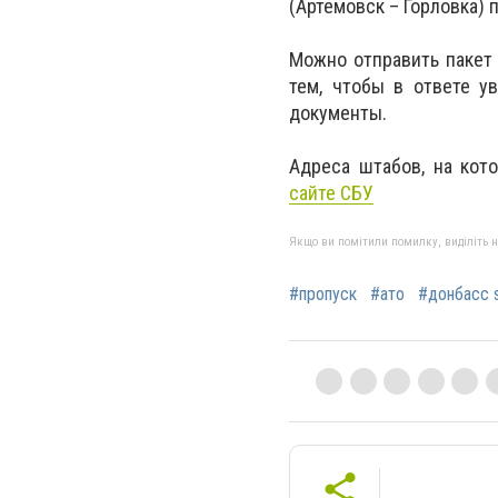
(Артемовск – Горловка)
Можно отправить пакет
тем, чтобы в ответе у
документы.
Адреса штабов, на кот
сайте СБУ
Якщо ви помітили помилку, виділіть нео
#пропуск
#ато
#донбасс 