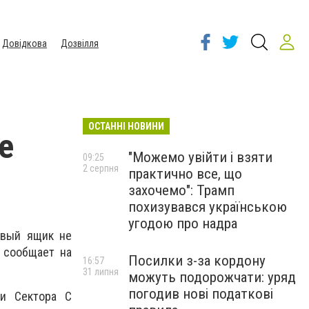
Довідкова
Дозвілля
ОСТАННІ НОВИНИ
е
"Можемо увійти і взяти
09:25
2 серпня
практично все, що
захочемо": Трамп
похизувався українською
угодою про надра
овый ящик не
 сообщает на
Посилки з-за кордону
16:57
31 липня
можуть подорожчати: уряд
погодив нові податкові
 и Сектора С