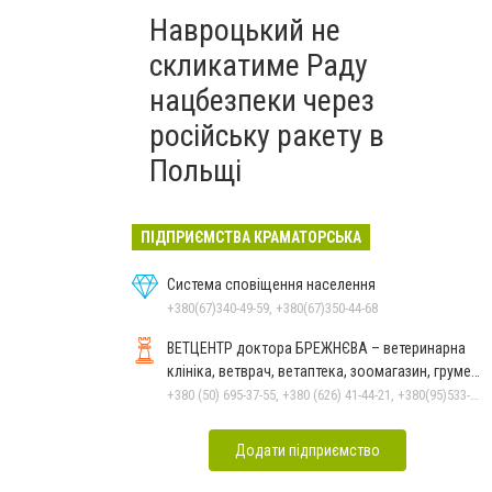
Навроцький не
скликатиме Раду
нацбезпеки через
російську ракету в
Польщі
ПІДПРИЄМСТВА КРАМАТОРСЬКА
Система сповіщення населення
+380(67)340-49-59, +380(67)350-44-68
ВЕТЦЕНТР доктора БРЕЖНЄВА – ветеринарна
клініка, ветврач, ветаптека, зоомагазин, грумер,
стрижки.
+380 (50) 695-37-55, +380 (626) 41-44-21, +380(95)533-90-03
Додати підприємство