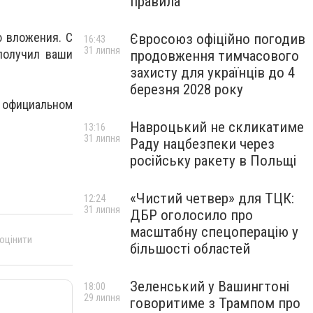
правила
 вложения. С
Євросоюз офіційно погодив
16:43
31 липня
получил ваши
продовження тимчасового
захисту для українців до 4
березня 2028 року
 официальном
Навроцький не скликатиме
13:16
31 липня
Раду нацбезпеки через
російську ракету в Польщі
«Чистий четвер» для ТЦК:
12:24
31 липня
ДБР оголосило про
масштабну спецоперацію у
 оцінити
більшості областей
Зеленський у Вашингтоні
18:00
29 липня
говоритиме з Трампом про