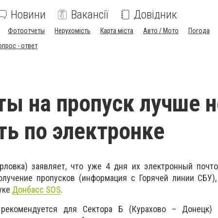
Новини
Вакансії
Довідник
Фотоотчеты
Нерухомість
Карта міста
Авто / Мото
Погода
опрос - ответ
ы на пропуск лучше н
ь по электронке
орловка) заявляет, что уже 4 дня их электронный почт
олучение пропусков (информация с Горячей линии СБУ),
уке
Донбасс SOS
.
 рекомендуется для Сектора Б (Курахово – Донецк)