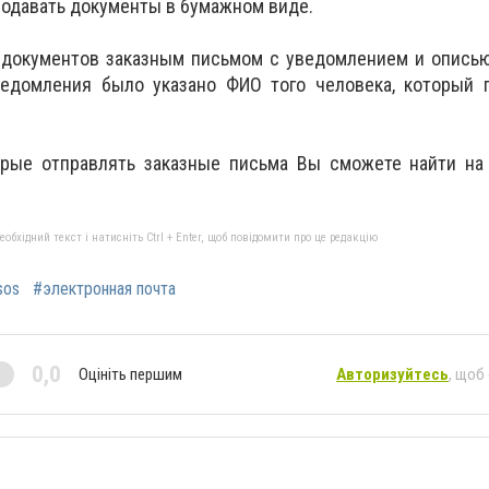
 подавать документы в бумажном виде.
 документов заказным письмом с уведомлением и описью
ведомления было указано ФИО того человека, который 
орые отправлять заказные письма Вы сможете найти на
бхідний текст і натисніть Ctrl + Enter, щоб повідомити про це редакцію
sos
#электронная почта
0,0
Оцініть першим
Авторизуйтесь
, щоб