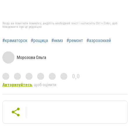
Якщо ви помітили помилку, виділіть необхідний текст і натисніть Ctrl + Enter, щоб
повідомити про це редакцію
#краматорск
#рощица
#нкмз
#ремонт
#аэрохоккей
Морозова Ольга
0,0
Авторизуйтесь
, щоб оцінити