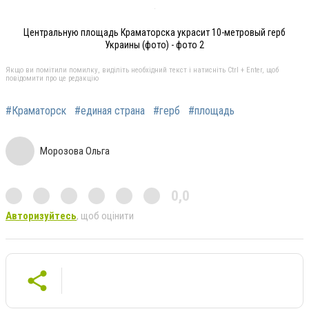
Центральную площадь Краматорска украсит 10-метровый герб
Украины (фото) - фото 2
Якщо ви помітили помилку, виділіть необхідний текст і натисніть Ctrl + Enter, щоб
повідомити про це редакцію
#Краматорск
#единая страна
#герб
#площадь
Морозова Ольга
0,0
Авторизуйтесь
, щоб оцінити