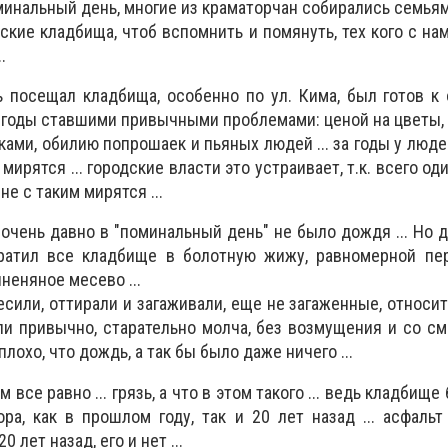
инальный день, многие из краматорчан собирались семьям
ские кладбища, чтоб вспомнить и помянуть, тех кого с на
.
ь посещал кладбища, особенно по ул. Кима, был готов 
ие годы ставшими привычными проблемами: ценой на цветы,
ками, обилию попрошаек и пьяных людей ... за годы у люде
мирятся ... городские власти это устраивает, т.к. всего оди
 не с таким мирятся ...
очень давно в "поминальный день" не было дождя ... Но д
ратил все кладбище в болотную жижу, равномерной пе
неняное месево ...
есили, оттирали и загаживали, еще не загаженные, относи
лали привычно, старательно молча, без возмущения и со с
лохо, что дождь, а так бы было даже ничего ...
 все равно ... грязь, а что в этом такого ... ведь кладбищ
ра, как в прошлом году, так и 20 лет назад ... асфальт
0 лет назад, его и нет ...