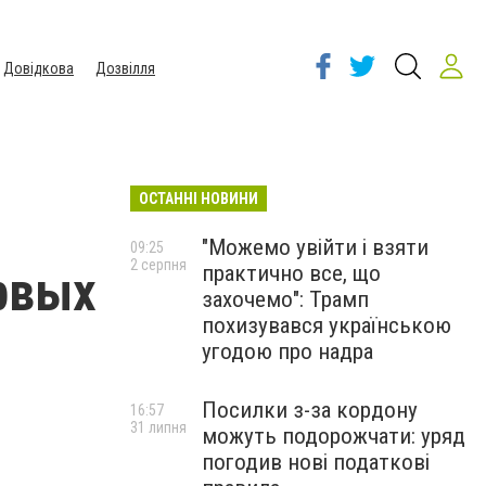
Довідкова
Дозвілля
ОСТАННІ НОВИНИ
"Можемо увійти і взяти
09:25
2 серпня
практично все, що
ервых
захочемо": Трамп
похизувався українською
угодою про надра
Посилки з-за кордону
16:57
31 липня
можуть подорожчати: уряд
погодив нові податкові