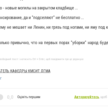
о - новые могилы на закрытом кладбище ...
нсирование, да и "подселяют" не бесплатно ...
ему не мешает ни Ленин, ни грязь под ногами, ни яму под к
только привычно, что на первых порах "уборки" народ буд
бхідний текст і натисніть Ctrl + Enter, щоб повідомити про це редакцію
ВАТЕЛЬ КАФЕДРЫ КМСИТ ДГМА
г
0,0
Оцініть першим
Авторизуйтесь
, щоб