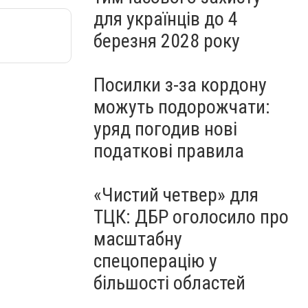
для українців до 4
березня 2028 року
Посилки з-за кордону
можуть подорожчати:
уряд погодив нові
податкові правила
«Чистий четвер» для
ТЦК: ДБР оголосило про
масштабну
спецоперацію у
більшості областей