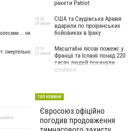
ракети Patriot
США та Саудівська Аравія
16:26
29 липня
вдарили по проіранських
бойовиках в Іраку
олесами ... ни
Масштабні лісові пожежі: у
13:10
ет смертельно
27 липня
Франції та Іспанії понад 220
тисяч людей покинули
домівки
ТОП НОВИНИ
Євросоюз офіційно
 оцінити
погодив продовження
тимчасового захисту