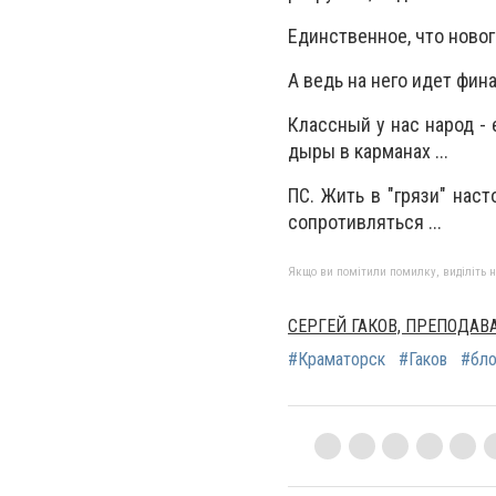
Единственное, что новог
А ведь на него идет фина
Классный у нас народ - 
дыры в карманах ...
ПС. Жить в "грязи" нас
сопротивляться ...
Якщо ви помітили помилку, виділіть нео
СЕРГЕЙ ГАКОВ, ПРЕПОДА
#Краматорск
#Гаков
#бло