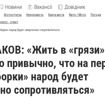
Новини
Вакансії
Довідник
Фотоотчеты
Нерухомість
Карта міста
Авто / Мото
Погода
опрос - ответ
«уборки» народ будет смертельно сопротивляться»
АКОВ: «Жить в «грязи»
о привычно, что на п
борки» народ будет
но сопротивляться»