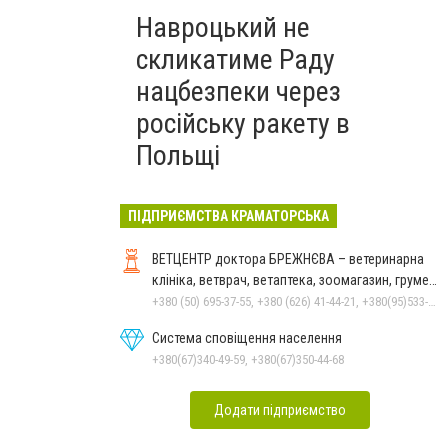
Навроцький не
скликатиме Раду
нацбезпеки через
російську ракету в
Польщі
ПІДПРИЄМСТВА КРАМАТОРСЬКА
ВЕТЦЕНТР доктора БРЕЖНЄВА – ветеринарна
клініка, ветврач, ветаптека, зоомагазин, грумер,
стрижки.
+380 (50) 695-37-55, +380 (626) 41-44-21, +380(95)533-90-03
Система сповіщення населення
+380(67)340-49-59, +380(67)350-44-68
Додати підприємство