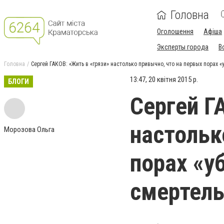
Головна
Оголошення
Афіша
Эксперты города
В
Головна
Сергей ГАКОВ: «Жить в «грязи» настолько привычно, что на первых порах 
13:47, 20 квітня 2015 р.
БЛОГИ
Сергей Г
настольк
Морозова Ольга
порах «у
смертель