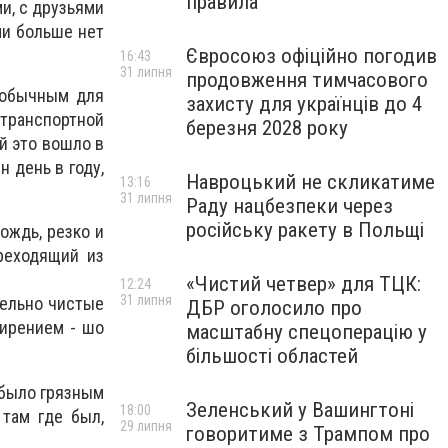
правила
и, с друзьями
ми больше нет
Євросоюз офіційно погодив
16:43
31 липня
продовження тимчасового
к обычным для
захисту для українців до 4
 транспортной
березня 2028 року
й это вошло в
н день в году,
Навроцький не скликатиме
13:16
31 липня
Раду нацбезпеки через
російську ракету в Польщі
ождь, резко и
реходящий из
«Чистий четвер» для ТЦК:
12:24
31 липня
тельно чистые
ДБР оголосило про
мирением - шо
масштабну спецоперацію у
більшості областей
е было грязным
Зеленський у Вашингтоні
18:00
 там где был,
29 липня
говоритиме з Трампом про