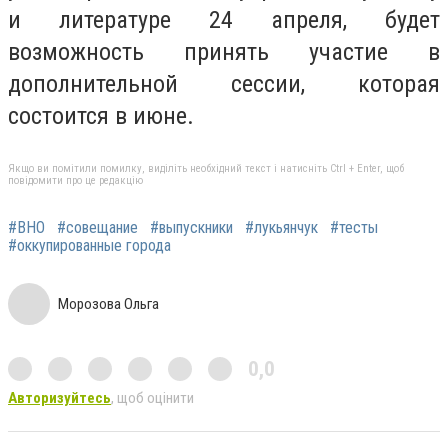
и литературе 24 апреля, будет
возможность принять участие в
дополнительной сессии, которая
состоится в июне.
Якщо ви помітили помилку, виділіть необхідний текст і натисніть Ctrl + Enter, щоб
повідомити про це редакцію
#ВНО
#совещание
#выпускники
#лукьянчук
#тесты
#оккупированные города
Морозова Ольга
0,0
Авторизуйтесь
, щоб оцінити