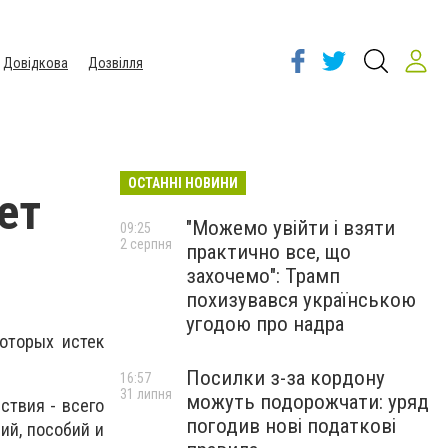
Довідкова
Дозвілля
ОСТАННІ НОВИНИ
ет
"Можемо увійти і взяти
09:25
2 серпня
практично все, що
захочемо": Трамп
похизувався українською
угодою про надра
оторых истек
Посилки з-за кордону
16:57
31 липня
можуть подорожчати: уряд
ствия - всего
погодив нові податкові
ий, пособий и