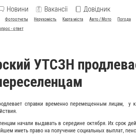
Новини
Вакансії
Довідник
Фотоотчеты
Нерухомість
Карта міста
Авто / Мото
Погода
опрос - ответ
ский УТСЗН продлева
переселенцам
родлевает справки временно перемещенным лицам, у к
йствия.
енцам начали выдавать в середине октября. Их срок дей
ейшем иметь право на получение социальных выплат, пенс