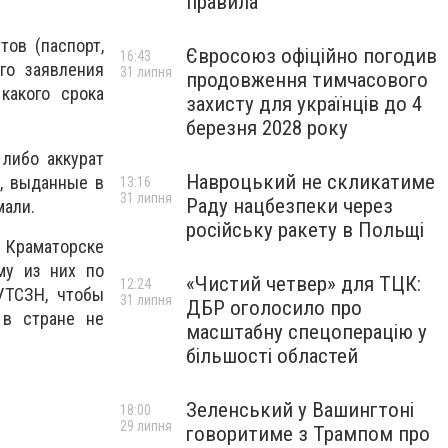
правила
тов (паспорт,
Євросоюз офіційно погодив
16:43
го заявления
31 липня
продовження тимчасового
какого срока
захисту для українців до 4
березня 2028 року
либо аккурат
Навроцький не скликатиме
и, выданные в
13:16
31 липня
Раду нацбезпеки через
мали.
російську ракету в Польщі
Краматорске
му из них по
«Чистий четвер» для ТЦК:
12:24
УТСЗН, чтобы
31 липня
ДБР оголосило про
 в стране не
масштабну спецоперацію у
більшості областей
Зеленський у Вашингтоні
18:00
29 липня
говоритиме з Трампом про