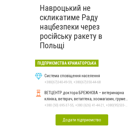
Навроцький не
скликатиме Раду
нацбезпеки через
російську ракету в
Польщі
ПІДПРИЄМСТВА КРАМАТОРСЬКА
Система сповіщення населення
+380(67)340-49-59, +380(67)350-44-68
ВЕТЦЕНТР доктора БРЕЖНЄВА – ветеринарна
клініка, ветврач, ветаптека, зоомагазин, грумер,
стрижки.
+380 (50) 695-37-55, +380 (626) 41-44-21, +380(95)533-90-03
Додати підприємство