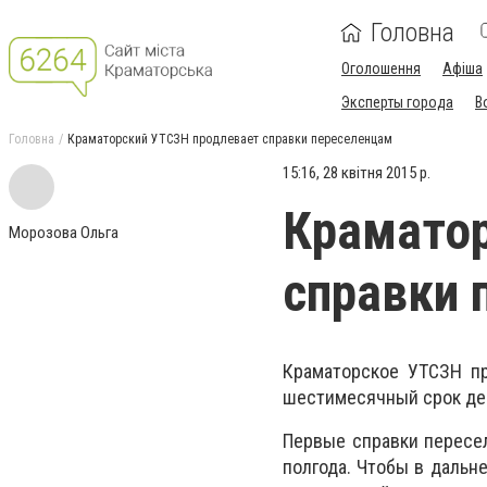
Головна
Оголошення
Афіша
Эксперты города
В
Головна
Краматорский УТСЗН продлевает справки переселенцам
15:16, 28 квітня 2015 р.
Краматор
Морозова Ольга
справки 
Краматорское УТСЗН п
шестимесячный срок де
Первые справки пересел
полгода. Чтобы в дальн