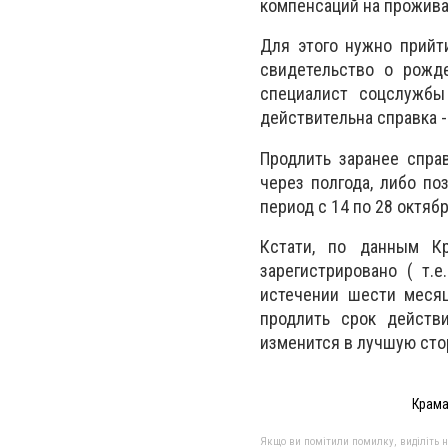
компенсаций на прожива
Для этого нужно прийти
свидетельство о рожд
специалист соцслужбы
действительна справка -
Продлить заранее спра
через полгода, либо по
период с 14 по 28 октяб
Кстати, по данным К
зарегистрировано ( т.
истечении шести меся
продлить срок действи
изменится в лучшую сто
Крама
Якщо ви помітили помилку, виділіть нео