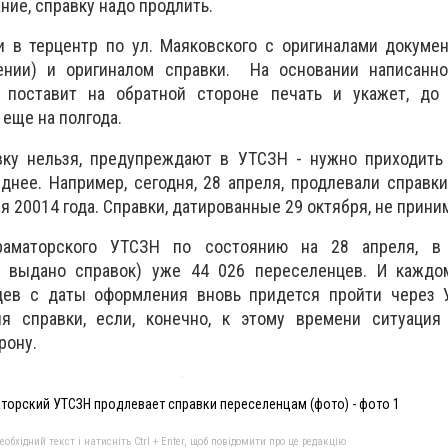
ние, справку надо продлить.
 в терцентр по ул. Маяковского с оригиналами докумен
ении) и оригиналом справки. На основании написанно
 поставит на обратной стороне печать и укажет, до 
 еще на полгода.
вку нельзя, предупреждают в УТСЗН - нужно приходить 
зднее. Например, сегодня, 28 апреля, продлевали справк
ря 20014 года. Справки, датированные 29 октября, не прини
раматорского УТСЗН по состоянию на 28 апреля, в 
е. выдано справок) уже 44 026 переселенцев. И каждо
цев с даты оформления вновь придется пройти через 
я справки, если, конечно, к этому времени ситуация
рону.
торский УТСЗН продлевает справки переселенцам (фото) - фото 1
бхідний текст і натисніть Ctrl + Enter, щоб повідомити про це редакцію