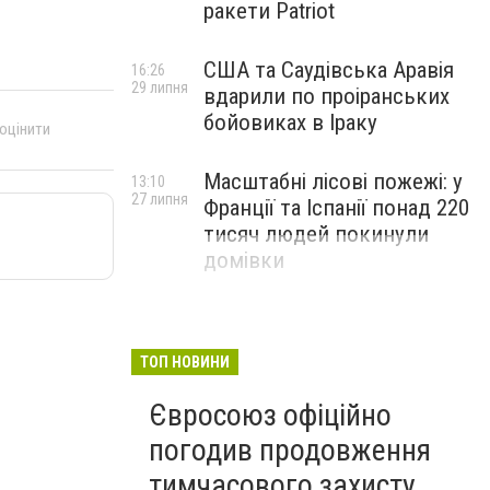
ракети Patriot
США та Саудівська Аравія
16:26
29 липня
вдарили по проіранських
бойовиках в Іраку
 оцінити
Масштабні лісові пожежі: у
13:10
27 липня
Франції та Іспанії понад 220
тисяч людей покинули
домівки
ТОП НОВИНИ
Євросоюз офіційно
погодив продовження
тимчасового захисту