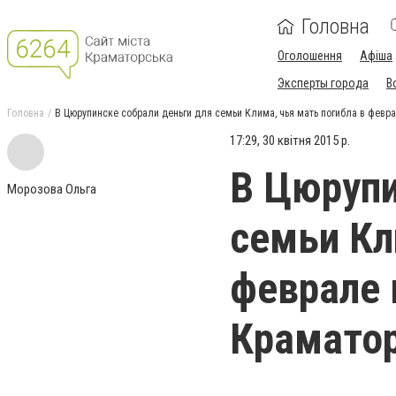
Головна
Оголошення
Афіша
Эксперты города
В
Головна
В Цюрупинске собрали деньги для семьи Клима, чья мать погибла в февр
17:29, 30 квітня 2015 р.
В Цюрупи
Морозова Ольга
семьи Кл
феврале 
Крамато