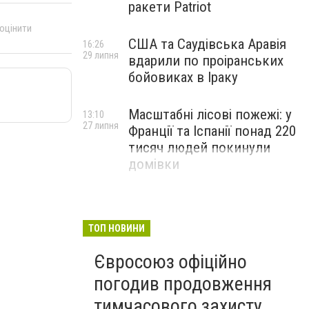
ракети Patriot
 оцінити
США та Саудівська Аравія
16:26
29 липня
вдарили по проіранських
бойовиках в Іраку
Масштабні лісові пожежі: у
13:10
27 липня
Франції та Іспанії понад 220
тисяч людей покинули
домівки
ТОП НОВИНИ
Євросоюз офіційно
погодив продовження
тимчасового захисту