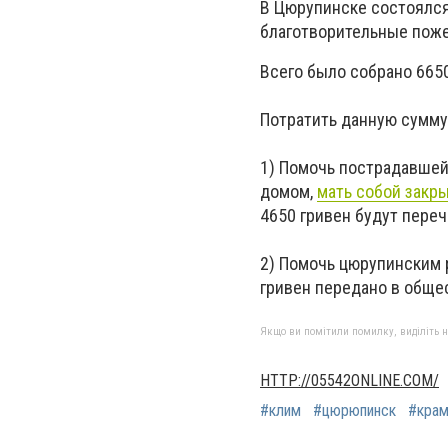
В Цюрупинске состоялся
благотворительные пож
Всего было собрано 6650
Потратить данную сумму
1) Помочь пострадавшей 
домом,
мать собой закр
4650 гривен будут пере
2) Помочь цюрупинским р
гривен передано в обще
Якщо ви помітили помилку, виділіть нео
HTTP://05542ONLINE.COM/
#клим
#цюрюпинск
#крам