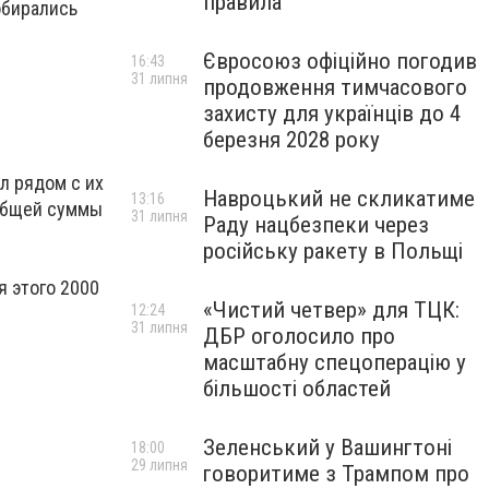
правила
обирались
Євросоюз офіційно погодив
16:43
31 липня
продовження тимчасового
захисту для українців до 4
березня 2028 року
л рядом с их
Навроцький не скликатиме
13:16
 общей суммы
31 липня
Раду нацбезпеки через
російську ракету в Польщі
я этого 2000
«Чистий четвер» для ТЦК:
12:24
31 липня
ДБР оголосило про
масштабну спецоперацію у
більшості областей
Зеленський у Вашингтоні
18:00
29 липня
говоритиме з Трампом про