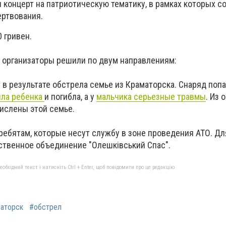
 концерт на патриотическую тематику, в рамках которых с
ертвования.
 гривен.
 организаторы решили по двум направлениям:
в результате обстрела семье из Краматорска. Снаряд попа
ыла ребенка
и погибла, а у
мальчика серьезные травмы
. Из
числены этой семье.
ебятам, которые несут службу в зоне проведения АТО. Дл
ственное объединение "Олешківський Спас".
бхідний текст і натисніть Ctrl + Enter, щоб повідомити про це редакцію
аторск
#обстрел