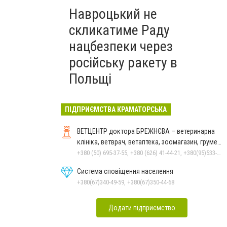
Навроцький не
скликатиме Раду
нацбезпеки через
російську ракету в
Польщі
ПІДПРИЄМСТВА КРАМАТОРСЬКА
ВЕТЦЕНТР доктора БРЕЖНЄВА – ветеринарна
клініка, ветврач, ветаптека, зоомагазин, грумер,
стрижки.
+380 (50) 695-37-55, +380 (626) 41-44-21, +380(95)533-90-03
Система сповіщення населення
+380(67)340-49-59, +380(67)350-44-68
Додати підприємство