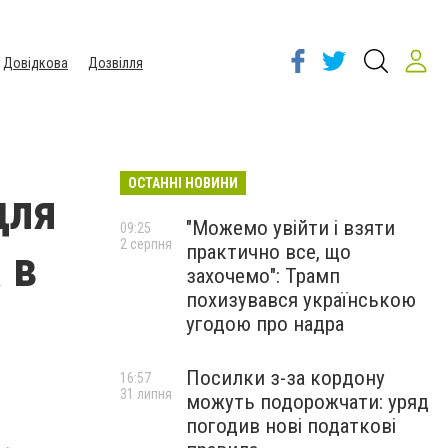
Довідкова
Дозвілля
ОСТАННІ НОВИНИ
для
"Можемо увійти і взяти
09:25
2 серпня
практично все, що
 в
захочемо": Трамп
похизувався українською
угодою про надра
Посилки з-за кордону
16:57
31 липня
можуть подорожчати: уряд
погодив нові податкові