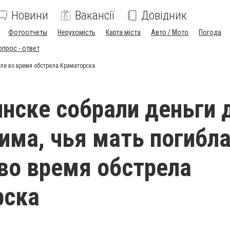
Новини
Вакансії
Довідник
Фотоотчеты
Нерухомість
Карта міста
Авто / Мото
Погода
опрос - ответ
але во время обстрела Краматорска
нске собрали деньги 
има, чья мать погибла
во время обстрела
рска