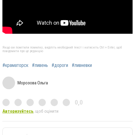
Якщо ви помітили помилку, виділіть необхідний текст і натисніть Ctrl + Enter, щоб
повідомити про це редакцію
#краматорск
#ливень
#дороги
#ливневки
Морозова Ольга
0,0
Авторизуйтесь
, щоб оцінити