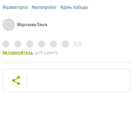
#краматорск
#велопробег
#день победы
Морозова Ольга
0,0
Авторизуйтесь
, щоб оцінити