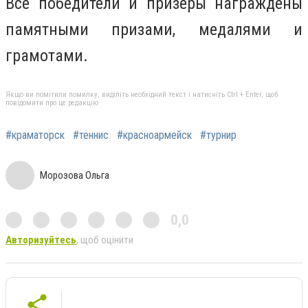
Все победители и призеры награждены
памятными призами, медалями и
грамотами.
Якщо ви помітили помилку, виділіть необхідний текст і натисніть Ctrl + Enter, щоб
повідомити про це редакцію
#краматорск
#теннис
#красноармейск
#турнир
Морозова Ольга
0,0
Авторизуйтесь
, щоб оцінити