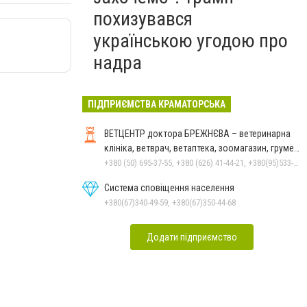
похизувався
українською угодою про
надра
ПІДПРИЄМСТВА КРАМАТОРСЬКА
ВЕТЦЕНТР доктора БРЕЖНЄВА – ветеринарна
клініка, ветврач, ветаптека, зоомагазин, грумер,
стрижки.
+380 (50) 695-37-55, +380 (626) 41-44-21, +380(95)533-90-03
Система сповіщення населення
+380(67)340-49-59, +380(67)350-44-68
Додати підприємство