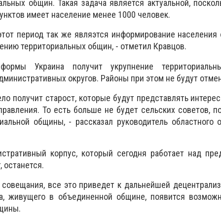
льных общин. Такая задача является актуальной, поскол
унктов имеет население менее 1000 человек.
этот период так же являэтся информирование населения
нию территориальных общин, - отметил Кравцов.
формы Украина получит укрупнение территориаль
министративных округов. Районы при этом не будут отмен
село получит старост, которые будут представлять интере
правления. То есть больше не будет сельских советов, п
иальной общины, - рассказал руководитель областного 
истративный корпус, который сегодня работает над пре
 останется.
 совещания, все это приведет к дальнейшей децентрализ
а, живущего в объединенной общине, появится возможн
бщины.