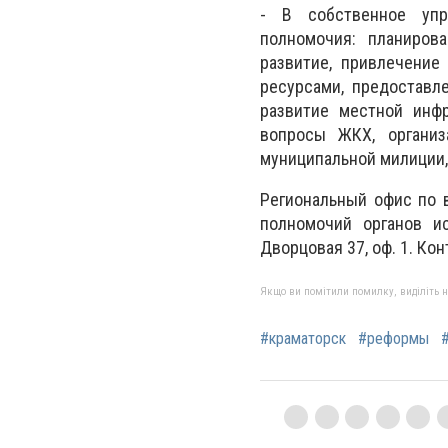
- В собственное упр
полномочия: планиров
развитие, привлечение
ресурсами, предоставл
развитие местной инфра
вопросы ЖКХ, организ
муниципальной милиции,
Региональный офис по 
полномочий органов и
Дворцовая 37, оф. 1. Кон
Якщо ви помітили помилку, виділіть нео
#краматорск
#реформы