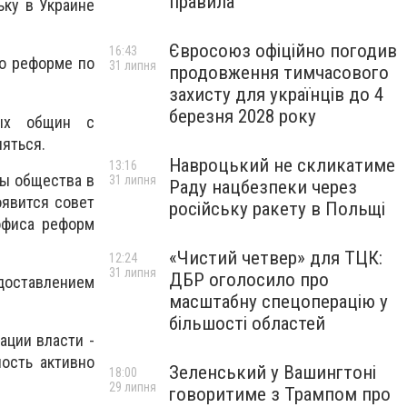
правила
ьку в Украине
Євросоюз офіційно погодив
16:43
 о реформе по
31 липня
продовження тимчасового
захисту для українців до 4
березня 2028 року
ных общин с
яться.
Навроцький не скликатиме
13:16
сы общества в
31 липня
Раду нацбезпеки через
оявится совет
російську ракету в Польщі
офиса реформ
«Чистий четвер» для ТЦК:
12:24
31 липня
ДБР оголосило про
доставлением
масштабну спецоперацію у
більшості областей
ации власти -
ость активно
Зеленський у Вашингтоні
18:00
29 липня
говоритиме з Трампом про