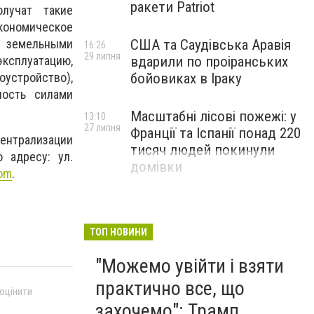
ракети Patriot
лучат такие
кономическое
США та Саудівська Аравія
я земельными
16:26
29 липня
вдарили по проіранських
эксплуатацию,
бойовиках в Іраку
оустройство),
ность силами
Масштабні лісові пожежі: у
13:10
27 липня
Франції та Іспанії понад 220
ентрализации
тисяч людей покинули
 адресу: ул.
домівки
com
.
ТОП НОВИНИ
"Можемо увійти і взяти
практично все, що
 оцінити
захочемо": Трамп