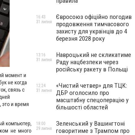
правила
Євросоюз офіційно погодив
16:43
31 липня
продовження тимчасового
захисту для українців до 4
березня 2028 року
Навроцький не скликатиме
13:16
31 липня
Раду нацбезпеки через
російську ракету в Польщі
ий момент и
бук не когда
«Чистий четвер» для ТЦК:
12:24
ок, связь с
31 липня
ДБР оголосило про
одней
масштабну спецоперацію у
 это и время
більшості областей
Зеленський у Вашингтоні
ый компьютер,
18:00
29 липня
говоритиме з Трампом про
уком не много