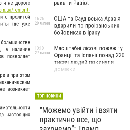
ракети Patriot
о и не дорого
com.ua/remont-
аи с пролитой
США та Саудівська Аравія
16:26
анты где уже
29 липня
вдарили по проіранських
бойовиках в Іраку
 большинстве
Масштабні лісові пожежі: у
13:10
, а наличие
27 липня
Франції та Іспанії понад 220
ов позволяет
тисяч людей покинули
домівки
ре и при этом
механическим
не возникнет
ТОП НОВИНИ
нимательности
"Можемо увійти і взяти
да настоящих
практично все, що
захочемо": Трамп