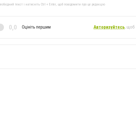
бхідний текст і натисніть Ctrl + Enter, щоб повідомити про це редакцію
0,0
Оцініть першим
Авторизуйтесь
, щоб