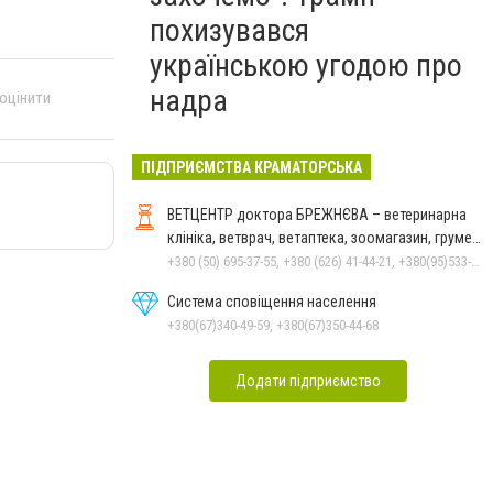
похизувався
українською угодою про
надра
 оцінити
ПІДПРИЄМСТВА КРАМАТОРСЬКА
ВЕТЦЕНТР доктора БРЕЖНЄВА – ветеринарна
клініка, ветврач, ветаптека, зоомагазин, грумер,
стрижки.
+380 (50) 695-37-55, +380 (626) 41-44-21, +380(95)533-90-03
Система сповіщення населення
+380(67)340-49-59, +380(67)350-44-68
Додати підприємство