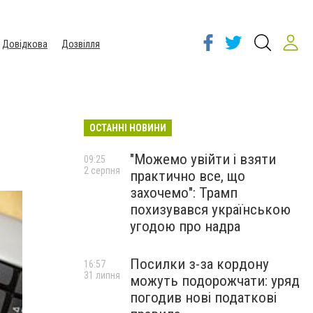
Довідкова
Дозвілля
ОСТАННІ НОВИНИ
"Можемо увійти і взяти
09:25
2 серпня
практично все, що
захочемо": Трамп
похизувався українською
угодою про надра
Посилки з-за кордону
16:57
31 липня
можуть подорожчати: уряд
погодив нові податкові