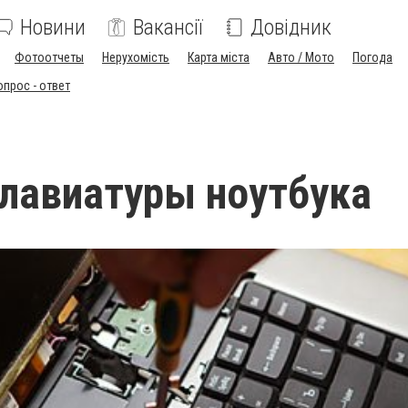
Новини
Вакансії
Довідник
Фотоотчеты
Нерухомість
Карта міста
Авто / Мото
Погода
опрос - ответ
лавиатуры ноутбука