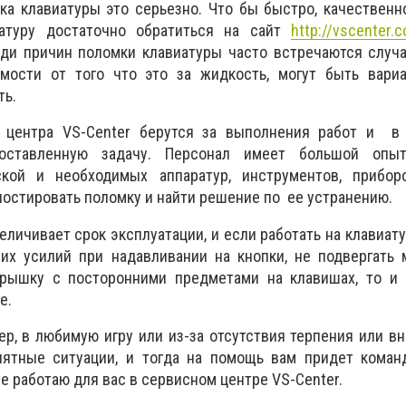
ка клавиатуры это серьезно. Что бы быстро, качественн
иатуру достаточно обратиться на сайт
http://vscenter.
еди причин поломки клавиатуры часто встречаются случ
мости от того что это за жидкость, могут быть вари
ть.
о центра VS-Center берутся за выполнения работ и в
оставленную задачу. Персонал имеет большой опыт
ской и необходимых аппаратур, инструментов, прибор
ностировать поломку и найти решение по ее устранению.
личивает срок эксплуатации, и если работать на клавиату
их усилий при надавливании на кнопки, не подвергать 
крышку с посторонними предметами на клавишах, то и 
е.
ер, в любимую игру или из-за отсутствия терпения или в
иятные ситуации, и тогда на помощь вам придет коман
е работаю для вас в сервисном центре VS-Center.