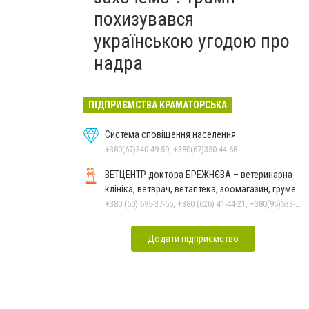
похизувався
українською угодою про
надра
ПІДПРИЄМСТВА КРАМАТОРСЬКА
Система сповіщення населення
+380(67)340-49-59, +380(67)350-44-68
ВЕТЦЕНТР доктора БРЕЖНЄВА – ветеринарна
клініка, ветврач, ветаптека, зоомагазин, грумер,
стрижки.
+380 (50) 695-37-55, +380 (626) 41-44-21, +380(95)533-90-03
Додати підприємство