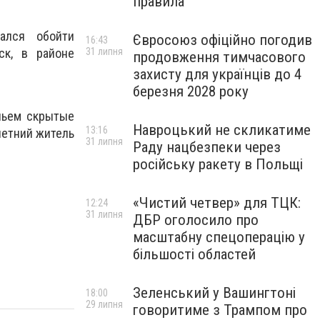
правила
ался обойти
Євросоюз офіційно погодив
16:43
31 липня
ск, в районе
продовження тимчасового
захисту для українців до 4
березня 2028 року
ньем скрытые
Навроцький не скликатиме
13:16
летний житель
31 липня
Раду нацбезпеки через
російську ракету в Польщі
«Чистий четвер» для ТЦК:
12:24
31 липня
ДБР оголосило про
масштабну спецоперацію у
більшості областей
Зеленський у Вашингтоні
18:00
29 липня
говоритиме з Трампом про