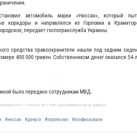
граничения.
становил автомобиль марки «Ниссан», который пыт
е коридоры и направлялся из Горловки в Краматор
городское, передает госпогранслужба Украины.
ного средства правоохранители нашли под задним сиде
змере 400 000 гривен. Собственником денег оказался 54-
шиной было передано сотрудникам МВД.
бхідний текст і натисніть Ctrl + Enter, щоб повідомити про це редакцію
и
#ниссан
#деньги
#перевозил
#конфисковали