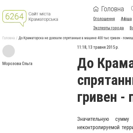
Головна
Оголошення
Афіша
Эксперты города
В
Головна
До Краматорска не доехали спрятанные в машине 400 тыс гривен - поме
11:18, 13 травня 2015 р.
До Крама
Морозова Ольга
спрятанн
гривен -
Значительную сумму
неконтролируемой терр