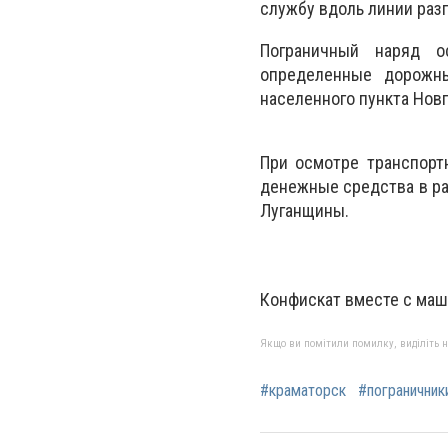
службу вдоль линии раз
Пограничный наряд о
определенные дорожны
населенного пункта Нов
При осмотре транспорт
денежные средства в ра
Луганщины.
Конфискат вместе с ма
Якщо ви помітили помилку, виділіть нео
#краматорск
#пограничник