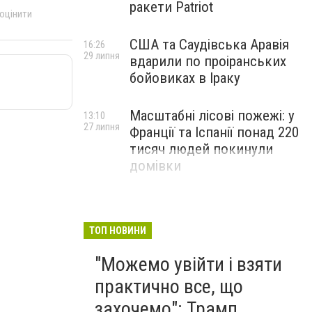
ракети Patriot
 оцінити
США та Саудівська Аравія
16:26
29 липня
вдарили по проіранських
бойовиках в Іраку
Масштабні лісові пожежі: у
13:10
27 липня
Франції та Іспанії понад 220
тисяч людей покинули
домівки
ТОП НОВИНИ
"Можемо увійти і взяти
практично все, що
захочемо": Трамп