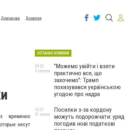
Довідкова
Дозвілля
ОСТАННІ НОВИНИ
"Можемо увійти і взяти
09:25
2 серпня
практично все, що
захочемо": Трамп
похизувався українською
ки
угодою про надра
Посилки з-за кордону
16:57
31 липня
из временно
можуть подорожчати: уряд
погодив нові податкові
которые несут