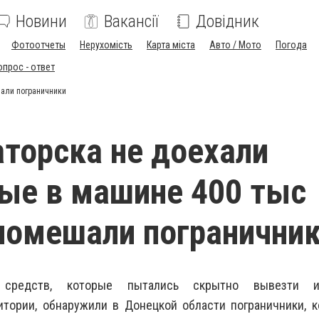
Новини
Вакансії
Довідник
Фотоотчеты
Нерухомість
Карта міста
Авто / Мото
Погода
опрос - ответ
шали пограничники
торска не доехали
ые в машине 400 тыс
 помешали погранични
 средств, которые пытались скрытно вывезти 
итории, обнаружили в Донецкой области пограничники, 