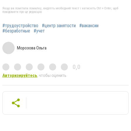
Якщо ви помітили помилку, виділіть необхідний текст і натисніть Ctrl + Enter, щоб
повідомити про це редакцію
#трудоустройство
#центр занятости
#вакансии
#безработные
#учет
Морозова Ольга
0,0
Авторизируйтесь
, чтобы оценить