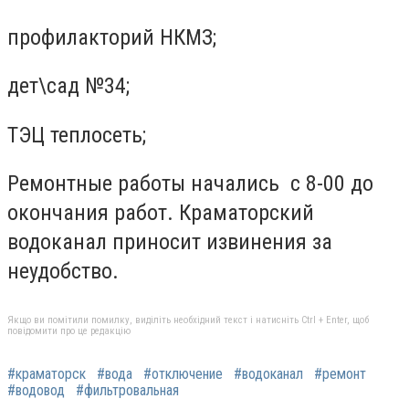
профилакторий НКМЗ;
дет\сад №34;
ТЭЦ теплосеть;
Ремонтные работы начались с 8-00 до
окончания работ. Краматорский
водоканал приносит извинения за
неудобство.
Якщо ви помітили помилку, виділіть необхідний текст і натисніть Ctrl + Enter, щоб
повідомити про це редакцію
#краматорск
#вода
#отключение
#водоканал
#ремонт
#водовод
#фильтровальная