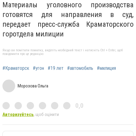
Материалы уголовного производства
готовятся для направления в суд,
передает пресс-служба Краматорского
горотдела милиции
Якщо ви помітили помилку, виділіть необхідний текст і натисніть Ctrl + Enter, щоб
повідомити про це редакцію
#Краматорск
#угон
#19 лет
#автомобиль
#милиция
Морозова Ольга
0,0
Авторизуйтесь
, щоб оцінити