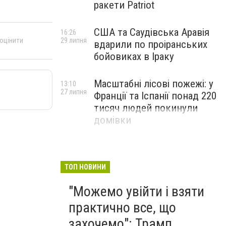
ракети Patriot
США та Саудівська Аравія
16:26
 оцінити
29 липня
вдарили по проіранських
бойовиках в Іраку
Масштабні лісові пожежі: у
13:10
27 липня
Франції та Іспанії понад 220
тисяч людей покинули
домівки
ТОП НОВИНИ
"Можемо увійти і взяти
практично все, що
захочемо": Трамп