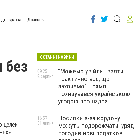
Довідкова
Дозвілля
ОСТАННІ НОВИНИ
я без
"Можемо увійти і взяти
09:25
2 серпня
практично все, що
захочемо": Трамп
похизувався українською
угодою про надра
Посилки з-за кордону
16:57
31 липня
х целей
можуть подорожчати: уряд
ожно»
погодив нові податкові