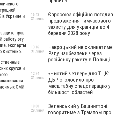
правила
раинского
трацией,
Євросоюз офіційно погодив
16:43
 в Украине и
31 липня
продовження тимчасового
захисту для українців до 4
березня 2028 року
 защите прав
И работу эту
ние, эксперты
Навроцький не скликатиме
13:16
р Кихтенко.
31 липня
Раду нацбезпеки через
російську ракету в Польщі
щественные
ких кругов и
«Чистий четвер» для ТЦК:
12:24
кого
31 липня
ДБР оголосило про
налаживания
масштабну спецоперацію у
ависимых СМИ
більшості областей
Зеленський у Вашингтоні
18:00
29 липня
говоритиме з Трампом про