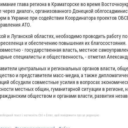
нимание глава региона в Краматорске во время Восточноук
 через диалог», организованного Донецкой облгосадминис
м в Украине при содействии Координатора проектов ОБСЕ
равления АТО.
кой и Луганской областях, необходимо проводить работу по
переселенца и обеспечению повышения их благосостояния. 
овместно - государственная власть, местное самоуправле
дные специалисты и общественность, - отметил Александ
авители центральных и региональных органов власти, об
щество и представители масс-медиа, а также дипломатичес
ций обсудили совместные усилия в вопросах экономичес
сности местных общин, гуманитарной ситуации в регионе, 
ражданским обществом и органами власти, развития нез
бхідний текст і натисніть Ctrl + Enter, щоб повідомити про це редакцію