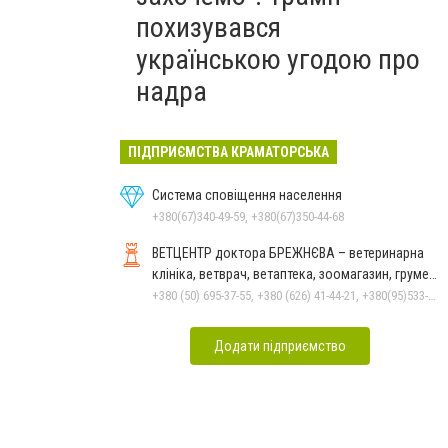
похизувався
українською угодою про
надра
ПІДПРИЄМСТВА КРАМАТОРСЬКА
Система сповіщення населення
+380(67)340-49-59, +380(67)350-44-68
ВЕТЦЕНТР доктора БРЕЖНЄВА – ветеринарна
клініка, ветврач, ветаптека, зоомагазин, грумер,
стрижки.
+380 (50) 695-37-55, +380 (626) 41-44-21, +380(95)533-90-03
Додати підприємство