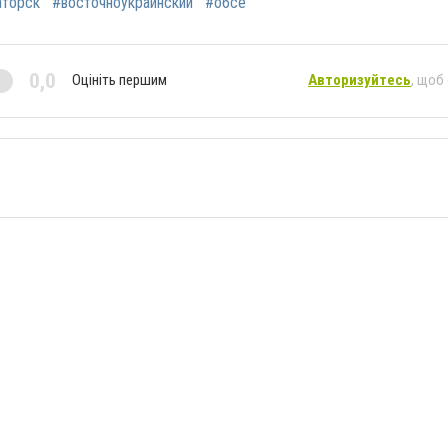
аторск
#восточноукраинский
#обсе
0,0
Оцініть першим
Авторизуйтесь
, щоб