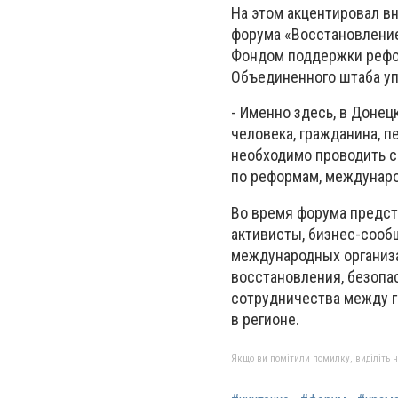
На этом акцентировал в
форума «Восстановление
Фондом поддержки рефор
Объединенного штаба уп
- Именно здесь, в Донец
человека, гражданина, 
необходимо проводить с
по реформам, междунаро
Во время форума предст
активисты, бизнес-сооб
международных организа
восстановления, безопа
сотрудничества между г
в регионе.
Якщо ви помітили помилку, виділіть нео