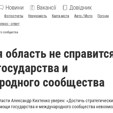
Новини
Вакансії
Довідник
Фотоотчеты
Нерухомість
Карта міста
Авто / Мото
Погода
опрос - ответ
го сообщества
 область не справитс
осударства и
родного сообщества
ласти Александр Кихтенко уверен: «Достичь стратегически
омощи государства и международного сообщества невозм