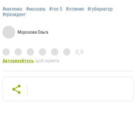
#кихтенко
#москаль
#топ 5
#отличия
#губернатор
#президент
Морозова Ольга
0,0
Авторизуйтесь
, щоб оцінити