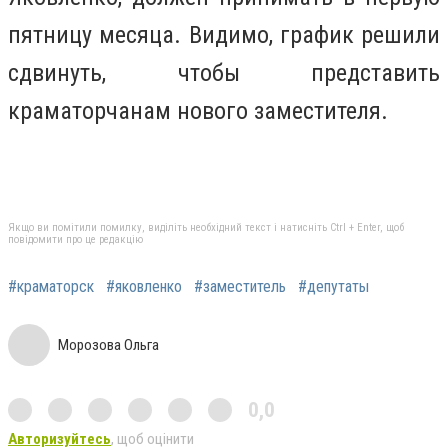
пятницу месяца. Видимо, график решили
сдвинуть, чтобы представить
краматорчанам нового заместителя.
Якщо ви помітили помилку, виділіть необхідний текст і натисніть Ctrl + Enter, щоб
повідомити про це редакцію
#краматорск
#яковленко
#заместитель
#депутаты
Морозова Ольга
0,0
Авторизуйтесь
, щоб оцінити