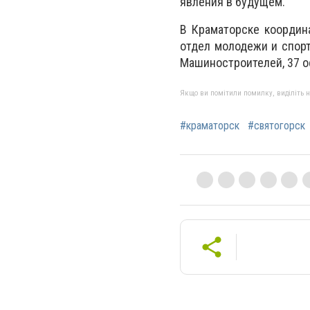
явления в будущем.
В Краматорске координ
отдел молодежи и спорт
Машиностроителей, 37 оф
Якщо ви помітили помилку, виділіть нео
#краматорск
#святогорск