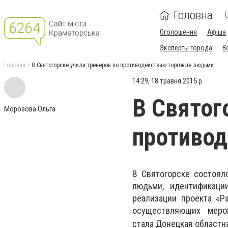
Головна
Оголошення
Афіша
Эксперты города
В
Головна
В Святогорске учили тренеров по противодействию торговле людьми
14:29, 18 травня 2015 р.
В Святог
Морозова Ольга
противод
В Святогорске состоял
людьми, идентификаци
реализации проекта «Р
осуществляющих меро
стала
Донецкая областн