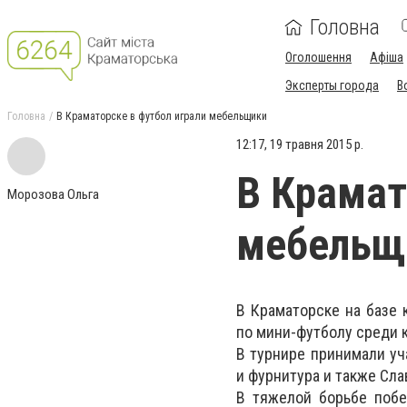
Головна
Оголошення
Афіша
Эксперты города
В
Головна
В Краматорске в футбол играли мебельщики
12:17, 19 травня 2015 р.
В Крамат
Морозова Ольга
мебельщ
В Краматорске на базе 
по мини-футболу среди 
В турнире принимали уч
и фурнитура и также Сл
В тяжелой борьбе побе