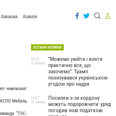
Довідкова
Дозвілля
ОСТАННІ НОВИНИ
и
"Можемо увійти і взяти
09:25
2 серпня
практично все, що
захочемо": Трамп
похизувався українською
угодою про надра
шел чемпионат
Посилки з-за кордону
16:57
 ЭКСПО Мебель
31 липня
можуть подорожчати: уряд
погодив нові податкові
оманда "ТЭС-