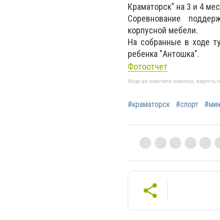
Краматорск" на 3 и 4 ме
Соревнование поддер
корпусной мебели.
На собранные в ходе т
ребенка "Антошка".
Фотоотчет
Якщо ви помітили помилку, виділіть нео
#краматорск
#спорт
#мин