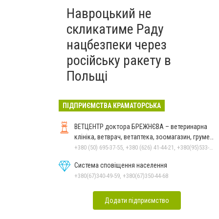
Навроцький не
скликатиме Раду
нацбезпеки через
російську ракету в
Польщі
ПІДПРИЄМСТВА КРАМАТОРСЬКА
ВЕТЦЕНТР доктора БРЕЖНЄВА – ветеринарна
клініка, ветврач, ветаптека, зоомагазин, грумер,
стрижки.
+380 (50) 695-37-55, +380 (626) 41-44-21, +380(95)533-90-03
Система сповіщення населення
+380(67)340-49-59, +380(67)350-44-68
Додати підприємство