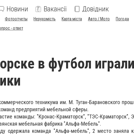
Новини
Вакансії
Довідник
Фотоотчеты
Нерухомість
Карта міста
Авто / Мото
Погода
опрос - ответ
орске в футбол играл
ики
коммерческого техникума им. М. Туган-Барановского про
команд предприятий мебельной сферы.
астие команды: "Кронас-Краматорск", "ТЭС-Краматорск",
авянская мебельная фабрика "Альфа-Мебель".
ду одержала команда "Альфа-мебель", 2 место заняла к