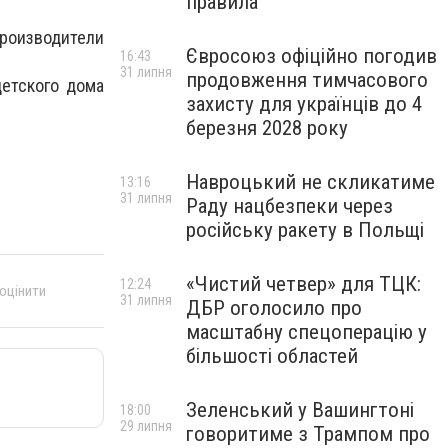
правила
оизводители
Євросоюз офіційно погодив
16:43
31 липня
продовження тимчасового
етского дома
захисту для українців до 4
березня 2028 року
Навроцький не скликатиме
13:16
31 липня
Раду нацбезпеки через
російську ракету в Польщі
«Чистий четвер» для ТЦК:
12:24
 оцінити
31 липня
ДБР оголосило про
масштабну спецоперацію у
більшості областей
Зеленський у Вашингтоні
18:00
29 липня
говоритиме з Трампом про