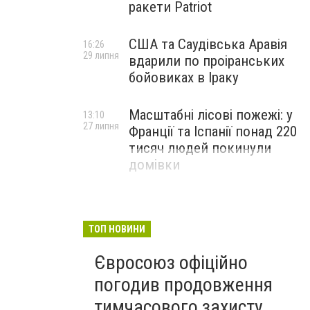
ракети Patriot
США та Саудівська Аравія
16:26
29 липня
вдарили по проіранських
бойовиках в Іраку
Масштабні лісові пожежі: у
13:10
27 липня
Франції та Іспанії понад 220
тисяч людей покинули
домівки
ТОП НОВИНИ
Євросоюз офіційно
погодив продовження
тимчасового захисту