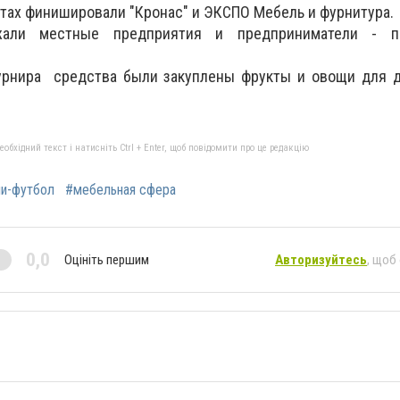
стах финишировали "Кронас" и ЭКСПО Мебель и фурнитура.
жали местные предприятия и предприниматели - пр
урнира средства были закуплены фрукты и овощи для д
бхідний текст і натисніть Ctrl + Enter, щоб повідомити про це редакцію
и-футбол
#мебельная сфера
0,0
Оцініть першим
Авторизуйтесь
, щоб