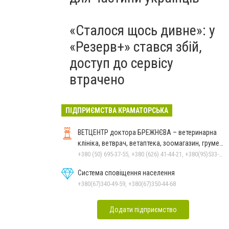
«Сталося щось дивне»: у
«Резерв+» стався збій,
доступ до сервісу
втрачено
ПІДПРИЄМСТВА КРАМАТОРСЬКА
ВЕТЦЕНТР доктора БРЕЖНЄВА – ветеринарна
клініка, ветврач, ветаптека, зоомагазин, грумер,
стрижки.
+380 (50) 695-37-55, +380 (626) 41-44-21, +380(95)533-90-03
Система сповіщення населення
+380(67)340-49-59, +380(67)350-44-68
Додати підприємство