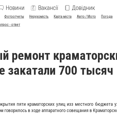
Новини
Вакансії
Довідник
Фотоотчеты
Нерухомість
Карта міста
Авто / Мото
Погода
опрос - ответ
й ремонт краматорск
е закатали 700 тысяч
окрытия пяти краматорских улиц изз местного бюджета 
ом говорилось в ходе аппаратного совещания в Краматорск