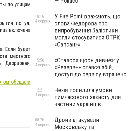
— Politico
оты по улицам
У Fire Point вважають, що
18:16
4 серпня
слова Федорова про
рытия по ул.
випробування балістики
лица включена
могли стосуватися ОТРК
«Сапсан»»
. Если будет
дств местного
«Сталося щось дивне»: у
15:50
ы Дворцовая,
4 серпня
«Резерв+» стався збій,
доступ до сервісу втрачено
этом обещали
Чехія посилила умови
12:21
4 серпня
тимчасового захисту для
частини українців
Дрони атакували
08:25
4 серпня
Московську та