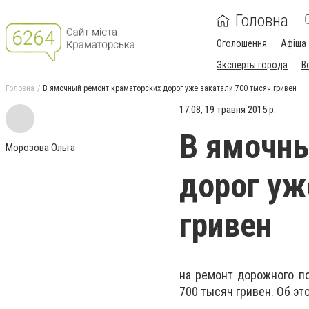
Головна
Оголошення
Афіша
Эксперты города
В
Головна
В ямочный ремонт краматорских дорог уже закатали 700 тысяч гривен
17:08, 19 травня 2015 р.
В ямочны
Морозова Ольга
дорог уж
гривен
на ремонт дорожного п
700 тысяч гривен. Об эт