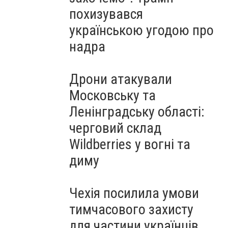
похизувався
українською угодою про
надра
Дрони атакували
Московську та
Ленінградську області:
черговий склад
Wildberries у вогні та
диму
Чехія посилила умови
тимчасового захисту
для частини українців