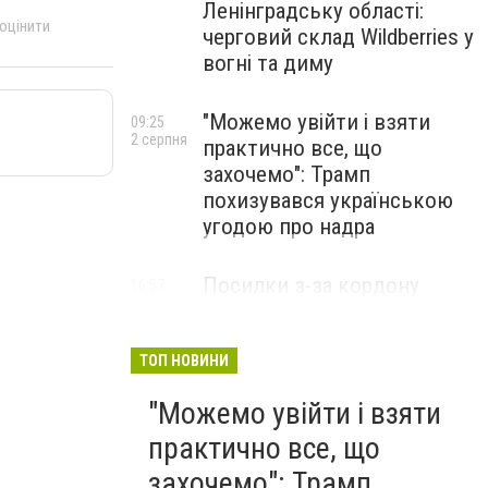
Ленінградську області:
 оцінити
черговий склад Wildberries у
вогні та диму
"Можемо увійти і взяти
09:25
2 серпня
практично все, що
захочемо": Трамп
похизувався українською
угодою про надра
Посилки з-за кордону
16:57
31 липня
можуть подорожчати: уряд
погодив нові податкові
правила
ТОП НОВИНИ
"Можемо увійти і взяти
практично все, що
захочемо": Трамп