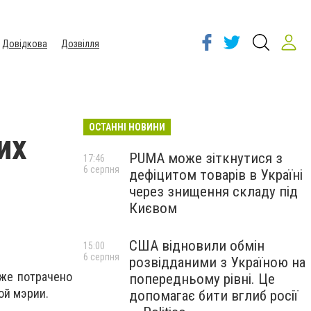
Довідкова
Дозвілля
ОСТАННІ НОВИНИ
их
PUMA може зіткнутися з
17:46
6 серпня
дефіцитом товарів в Україні
через знищення складу під
Києвом
США відновили обмін
15:00
6 серпня
розвідданими з Україною на
уже потрачено
попередньому рівні. Це
ой мэрии.
допомагає бити вглиб росії