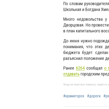
По словам руководител
Школьная и Богдана Хме
Много недовольства у 
Дворцовая. Но провести
в план капитального во
До июня нужно подожда
понимания, что этих д
бюджета будет сделан
разъяснил положение де
Ранее
6264
сообщал
о 
отдавать
городским пре
Якщо ви помітили помилку, виділіть нео
#краматорск
#дороги
#р