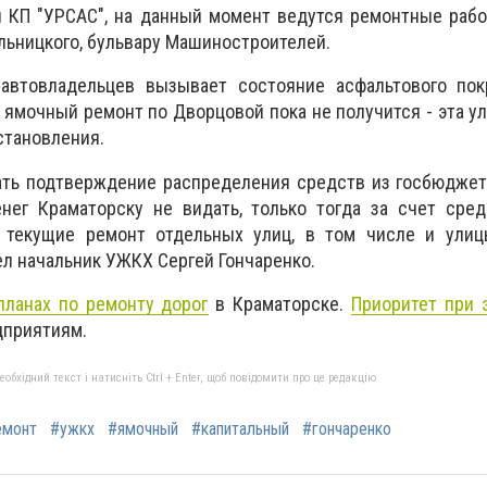
я КП "УРСАС", на данный момент ведутся ремонтные раб
льницкого, бульвару Машиностроителей.
автовладельцев вызывает состояние асфальтового пок
 ямочный ремонт по Дворцовой пока не получится - эта у
сстановления.
ть подтверждение распределения средств из госбюджета
енег Краматорску не видать, только тогда за счет сре
 текущие ремонт отдельных улиц, в том числе и улиц
л начальник УЖКХ Сергей Гончаренко.
планах по ремонту дорог
в Краматорске.
Приоритет при 
дприятиям.
бхідний текст і натисніть Ctrl + Enter, щоб повідомити про це редакцію
емонт
#ужкх
#ямочный
#капитальный
#гончаренко