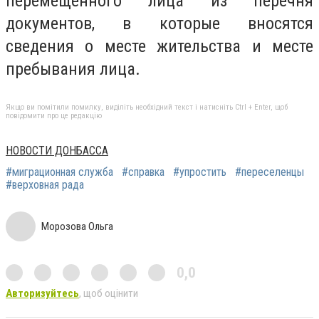
перемещенного лица из перечня
документов, в которые вносятся
сведения о месте жительства и месте
пребывания лица.
Якщо ви помітили помилку, виділіть необхідний текст і натисніть Ctrl + Enter, щоб
повідомити про це редакцію
НОВОСТИ ДОНБАССА
#миграционная служба
#справка
#упростить
#переселенцы
#верховная рада
Морозова Ольга
0,0
Авторизуйтесь
, щоб оцінити