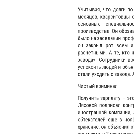
Учитывая, что долги п
месяцев, кварситовцы с
основных специально
производстве. Он обозва
было на заседании профк
он закрыл рот всем и 
расчетными. А те, кто 
завода». Сотрудники во
успокоить людей и объя
стали уходить с завода.
Чистый криминал
Получить зарплату – эт
Ляховой подписал конт
иностранной компании, 
обтекателей еще в ноя
хранение: он объяснил э
контракте, в 3 раза ниж