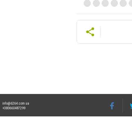
info@6264.com.ua
+380660487299
Допускається цитування матеріалів без отримання попередньої згоди 6264.com.ua за
пошукових систем гіперпосилання на цитовані статті не нижче другого абзацу в тек