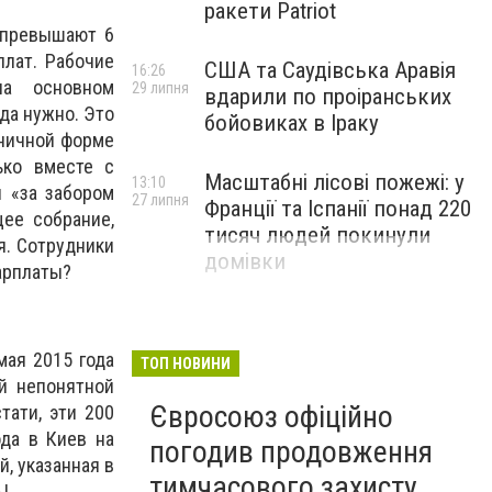
ракети Patriot
е превышают 6
плат. Рабочие
США та Саудівська Аравія
16:26
на основном
29 липня
вдарили по проіранських
да нужно. Это
бойовиках в Іраку
иничной форме
ько вместе с
Масштабні лісові пожежі: у
13:10
я «за забором
27 липня
Франції та Іспанії понад 220
щее собрание,
тисяч людей покинули
я. Сотрудники
домівки
зарплаты?
мая 2015 года
ТОП НОВИНИ
й непонятной
Євросоюз офіційно
тати, эти 200
да в Киев на
погодив продовження
й, указанная в
тимчасового захисту
ь!