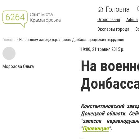
Головна
Оголошення
Афіша
Эксперты города
В
Головна
На военном заводе украинского Донбасса процветает коррупция
19:00, 21 травня 2015 р.
На военн
Морозова Ольга
Донбасса
Константиновский заво
Донецкой области. Сей
"записок неравнодушн
"
Провинция
".