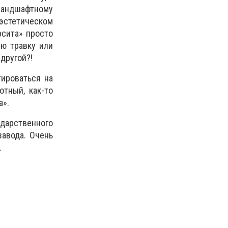
ландшафтному
 эстетическом
рсита» просто
ую травку или
другой?!
тироваться на
отный, как-то
а».
дарственного
завода. Очень
.