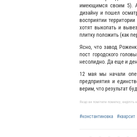
имеющимся своим 5). А
дизайну и пошел осмат
восприятии территории 
хотят выкопать и вывез
плитку положить (как пе
Ясно, что завод Роженк
пост городского головы
несолидно. Да еще и де
12 мая мы начали опе
предприятия и единств
верим, что результат б
Якщо ви помітили помилку, виділіть нео
#константиновка
#кварсит