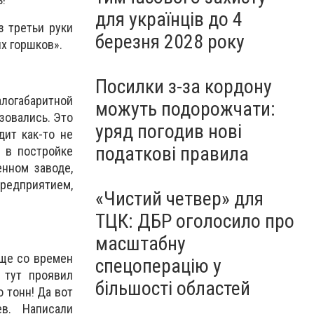
для українців до 4
з третьи руки
березня 2028 року
х горшков».
Посилки з-за кордону
логабаритной
можуть подорожчати:
зовались. Это
уряд погодив нові
дит как-то не
податкові правила
н в постройке
енном заводе,
редприятием,
«Чистий четвер» для
ТЦК: ДБР оголосило про
масштабну
еще со времен
спецоперацію у
 тут проявил
більшості областей
о тонн! Да вот
в. Написали