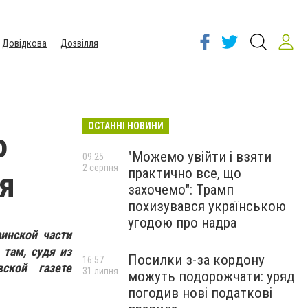
Довідкова
Дозвілля
ОСТАННІ НОВИНИ
о
"Можемо увійти і взяти
09:25
2 серпня
практично все, що
я
захочемо": Трамп
похизувався українською
угодою про надра
аинской части
 там, судя из
Посилки з-за кордону
16:57
вской газете
31 липня
можуть подорожчати: уряд
погодив нові податкові