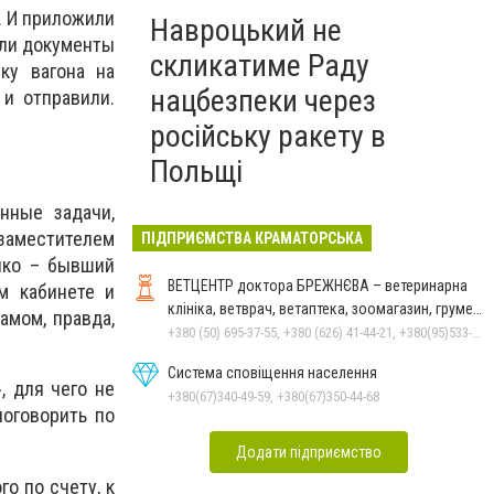
. И приложили
Навроцький не
нули документы
скликатиме Раду
ку вагона на
нацбезпеки через
и отправили.
російську ракету в
Польщі
нные задачи,
 заместителем
ПІДПРИЄМСТВА КРАМАТОРСЬКА
нко – бывший
ВЕТЦЕНТР доктора БРЕЖНЄВА – ветеринарна
м кабинете и
клініка, ветврач, ветаптека, зоомагазин, грумер,
амом, правда,
стрижки.
+380 (50) 695-37-55, +380 (626) 41-44-21, +380(95)533-90-03
Система сповіщення населення
, для чего не
+380(67)340-49-59, +380(67)350-44-68
поговорить по
Додати підприємство
о по счету, к