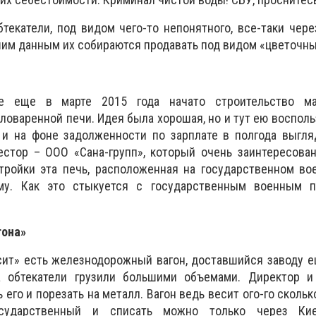
бтекатели, под видом чего-то непонятного, все-таки чере
шим данным их собираются продавать под видом «цветочны
е еще в марте 2015 года начато строительство ма
ловаренной печи. Идея была хорошая, но и тут ею восполь
 и на фоне задолженности по зарплате в полгода выгля
естор – ООО «Сана-групп», который очень заинтересова
тройки эта печь, расположенная на государственном во
му. Как это стыкуется с государственным военным п
гона»
сит» есть железнодорожный вагон, доставшийся заводу 
а обтекатели грузили большими объемами. Директор и
 его и порезать на металл. Вагон ведь весит ого-го скольк
государственный и списать можно только через Кие