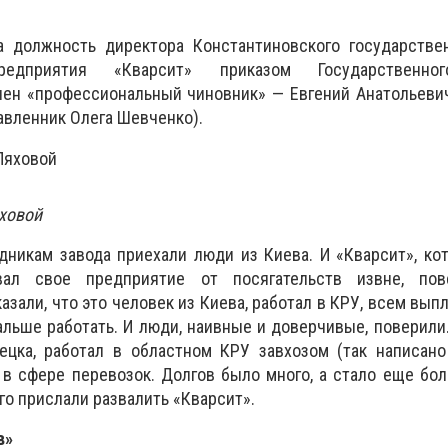
а должность директора Константиновского государствен
предприятия «Кварсит» приказом Государственно
чен «профессиональный чиновник» — Евгений Анатольеви
вленник Олега Шевченко).
ховой
дникам завода приехали люди из Киева. И «Кварсит», ко
вал свое предприятие от посягательств извне, пов
зали, что это человек из Киева, работал в КРУ, всем выпл
дальше работать. И люди, наивные и доверчивые, поверили
ецка, работал в областном КРУ завхозом (так написано
в сфере перевозок. Долгов было много, а стало еще бо
го прислали развалить «Кварсит».
в»