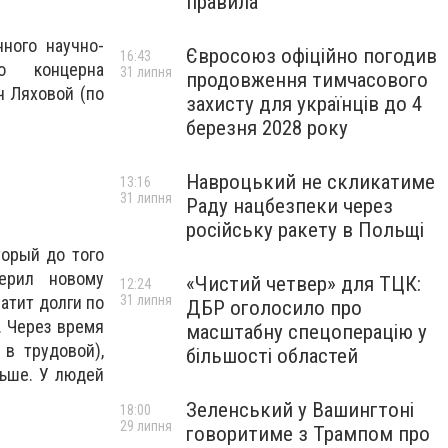
правила
ного научно-
Євросоюз офіційно погодив
16:43
го концерна
31 липня
продовження тимчасового
ч Ляховой (по
захисту для українців до 4
березня 2028 року
Навроцький не скликатиме
13:16
31 липня
Раду нацбезпеки через
російську ракету в Польщі
торый до того
ерил новому
«Чистий четвер» для ТЦК:
12:24
31 липня
атит долги по
ДБР оголосило про
. Через время
масштабну спецоперацію у
 в трудовой),
більшості областей
льше. У людей
Зеленський у Вашингтоні
18:00
29 липня
говоритиме з Трампом про