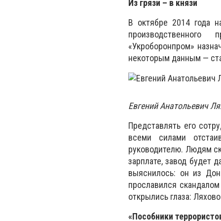
Из грязи – в князи
В октябре 2014 года н
производственного 
«Укроборонпром» назна
некоторым данным — ста
Евгений Анатольевич Ля
Представлять его сотру
всеми силами отстаи
руководителю. Людям ска
зарплате, завод будет 
выяснилось: он из Дон
прославился скандалом 
открылись глаза: Ляхово
«Пособники террористо