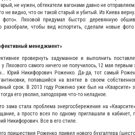
тарый, не нужен, обтекатели вагонами давно не отправляем
ото не видно, что он такой старый и убитый. Из Киева вер
е фото». Ляховой придумал быстро: деревянную обшив
 разобрали, чтобы вид испортить, сделали новые фото 
эффективный менеджмент»
ктивнее провернуть задуманное и выполнить поставле
в у Ляхового самого ничего не получилось, 12 мая первым
н... Юрий Никифорович Роженко. Да-да, тот самый Роже
тантиновки, попавшийся на взятке в своем собственно
вный срок. В 2013 году Роженко уже был на «Кварсите» з
 тогда его уволил, заподозрив что-то неладное.
о зама стала проблема энергосбережения на «Кварсите»
ание, а просто всех по одному приглашали в кабинет, 
ий Никифорович. Все в его стиле.
его пришествия Роженко привел нового бухгалтера (шестог