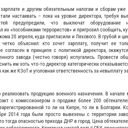
о зарплате и другим обязательным налогам и сборам уж
тали настаивать – пока на уровне директора, требуя вы
стей предупредили, что выключат оборудование 
л их «пособниками террористов» и пригрозил сообщить, ку
ома 20 апреля, куда пригласили и Ляхового. В грубой и ц
четко объяснил: кто хочет зарплату, получит ее тол
не согласен в принципе с политикой директора, окажутс
енного завода (честно говоря) испугались. Провести об
снить им хоть что-то директор категорически отказываетс
 А как же КЗоТ и уголовная ответственность за невыплату 
о реализовать продукцию военного назначения. В начале 
ракт с комиссионером о продаже более 200 обтекателе
зарегистрированной то ли на Кипре, то ли в Болгарии. Кс
бре 2014 года были просто вывезены с территории заво
то тогда опасностью прихода ДНР в город. Цена обтекателе
е их себестоимости. Криминал чистой воды! СБУ, проснитес