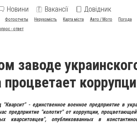
Новини
Вакансії
Довідник
Фотоотчеты
Нерухомість
Карта міста
Авто / Мото
Погода
опрос - ответ
ом заводе украинског
 процветает коррупци
д "Кварсит" - единственное военное предприятие в укр
час предприятие "колотит" от коррупции, процветающей
ых кварситовцев", опубликовванных в константино