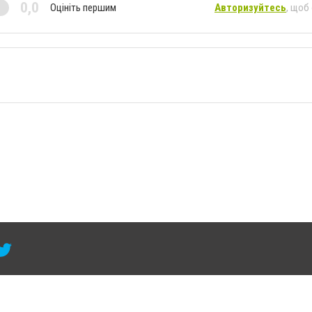
0,0
Оцініть першим
Авторизуйтесь
, щоб
 умови розміщення в тексті обов'язкового посилання на 6264.com.ua - Сайт міста Кра
сті або в якості джерела. Порушення виняткових прав переслідується Законом.