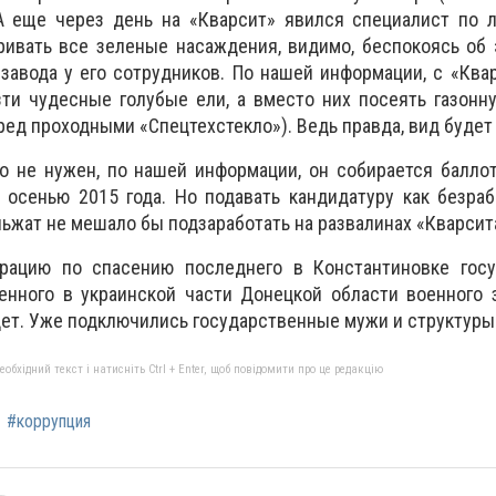
 еще через день на «Кварсит» явился специалист по 
ривать все зеленые насаждения, видимо, беспокоясь об
завода у его сотрудников. По нашей информации, с «Ква
ти чудесные голубые ели, а вместо них посеять газонн
ред проходными «Спецтехстекло»). Ведь правда, вид будет 
о не нужен, по нашей информации, он собирается балло
 осенью 2015 года. Но подавать кандидатуру как безраб
ньжат не мешало бы подзаработать на развалинах «Кварсит
рацию по спасению последнего в Константиновке госу
енного в украинской части Донецкой области военного 
удет. Уже подключились государственные мужи и структуры
бхідний текст і натисніть Ctrl + Enter, щоб повідомити про це редакцію
#коррупция