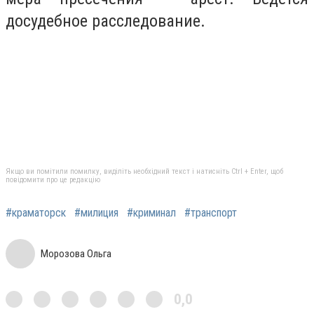
досудебное расследование.
Якщо ви помітили помилку, виділіть необхідний текст і натисніть Ctrl + Enter, щоб
повідомити про це редакцію
#краматорск
#милиция
#криминал
#транспорт
Морозова Ольга
0,0