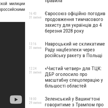
правила
ской милиции
ророссийскими
Євросоюз офіційно погодив
16:43
31 липня
продовження тимчасового
захисту для українців до 4
березня 2028 року
Навроцький не скликатиме
13:16
31 липня
Раду нацбезпеки через
російську ракету в Польщі
«Чистий четвер» для ТЦК:
12:24
31 липня
ДБР оголосило про
масштабну спецоперацію у
більшості областей
Зеленський у Вашингтоні
18:00
29 липня
говоритиме з Трампом про