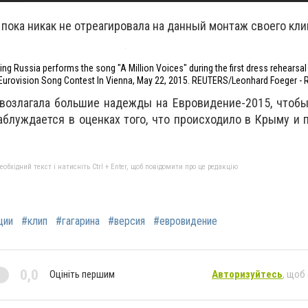
пока никак не отреагировала на данный монтаж своего кли
ng Russia performs the song "A Million Voices" during the first dress rehearsal f
Eurovision Song Contest In Vienna, May 22, 2015. REUTERS/Leonhard Foeger - 
 возлагала большие надежды на Евровидение-2015, чтоб
заблуждается в оценках того, что происходило в Крыму и 
бхідний текст і натисніть Ctrl + Enter, щоб повідомити про це редакцію
ции
#клип
#гагарина
#версия
#евровидение
0,0
Оцініть першим
Авторизуйтесь
, щоб