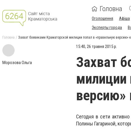
Головна
Оголошення
Афіша
Эксперты города
В
Головна
Захват боевиками Краматорской милиции попал в «правильную версию» 
15:40, 26 травня 2015 р.
Захват б
Морозова Ольга
милиции 
версию» 
Сегодня в сети активно
Полины Гагариной, кото