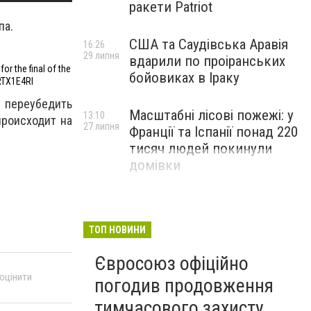
ракети Patriot
па.
США та Саудівська Аравія
16:26
29 липня
вдарили по проіранських
or the final of the
бойовиках в Іраку
RTX1E4RI
ы переубедить
Масштабні лісові пожежі: у
13:10
происходит на
27 липня
Франції та Іспанії понад 220
тисяч людей покинули
домівки
ТОП НОВИНИ
Євросоюз офіційно
 оцінити
погодив продовження
тимчасового захисту