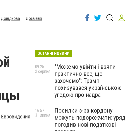
Довідкова
Дозвілля
ОСТАННІ НОВИНИ
ой
"Можемо увійти і взяти
09:25
2 серпня
практично все, що
захочемо": Трамп
похизувався українською
ицы
угодою про надра
Посилки з-за кордону
16:57
31 липня
ы Евровидения
можуть подорожчати: уряд
погодив нові податкові