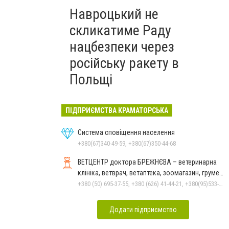
Навроцький не
скликатиме Раду
нацбезпеки через
російську ракету в
Польщі
ПІДПРИЄМСТВА КРАМАТОРСЬКА
Система сповіщення населення
+380(67)340-49-59, +380(67)350-44-68
ВЕТЦЕНТР доктора БРЕЖНЄВА – ветеринарна
клініка, ветврач, ветаптека, зоомагазин, грумер,
стрижки.
+380 (50) 695-37-55, +380 (626) 41-44-21, +380(95)533-90-03
Додати підприємство