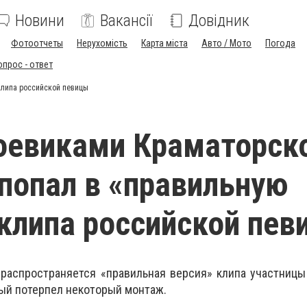
Новини
Вакансії
Довідник
Фотоотчеты
Нерухомість
Карта міста
Авто / Мото
Погода
опрос - ответ
клипа российской певицы
оевиками Краматорск
попал в «правильную
клипа российской пев
 распространяется «правильная версия» клипа участниц
рый потерпел некоторый монтаж.