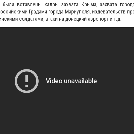
 были вставлены кадры захвата Крыма, захвата город
российскими Градами города Мариуполя, издевательств п
нскими солдатами, атаки на донецкий аэропорт и т.д.