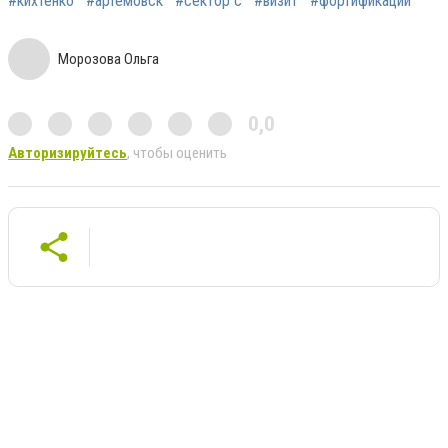
#кихтенко
#артемовск
#сектор с
#визит
#фортификации
Морозова Ольга
0,0
Авторизируйтесь
, чтобы оценить