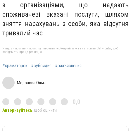
з організаціями, що надають
споживачеві вказані послуги, шляхом
зняття нарахувань з особи, яка відсутня
тривалий час
Якщо ви помітили помилку, виділіть необхідний текст і натисніть Ctrl + Enter, щоб
повідомити про це редакцію
#краматорск
#субсидия
#разъяснения
Морозова Ольга
0,0
Авторизуйтесь
, щоб оцінити