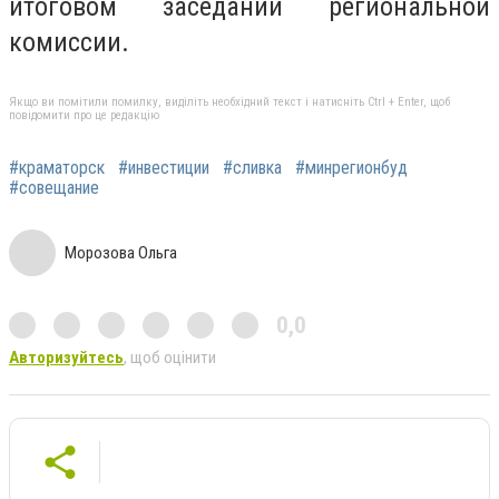
итоговом заседании региональной
комиссии.
Якщо ви помітили помилку, виділіть необхідний текст і натисніть Ctrl + Enter, щоб
повідомити про це редакцію
#краматорск
#инвестиции
#сливка
#минрегионбуд
#совещание
Морозова Ольга
0,0
Авторизуйтесь
, щоб оцінити