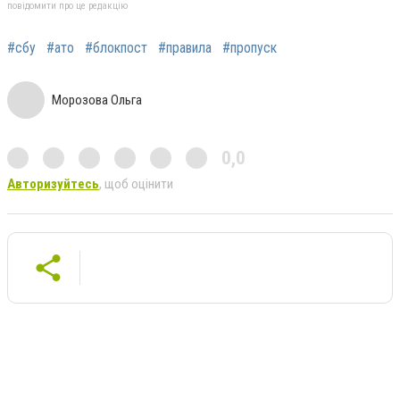
повідомити про це редакцію
#сбу
#ато
#блокпост
#правила
#пропуск
Морозова Ольга
0,0
Авторизуйтесь
, щоб оцінити