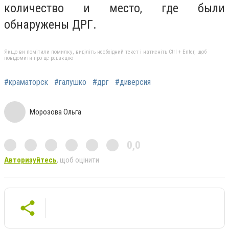
количество и место, где были
обнаружены ДРГ.
Якщо ви помітили помилку, виділіть необхідний текст і натисніть Ctrl + Enter, щоб
повідомити про це редакцію
#краматорск
#галушко
#дрг
#диверсия
Морозова Ольга
0,0
Авторизуйтесь
, щоб оцінити