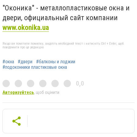
"Оконика" - металлопластиковые окна и
двери, официальный сайт компании
www.okonika.ua
Якщо ви помітили помилку, виділіть необхідний текст і натисніть Ctrl + Enter, щоб
повідомити про це редакцію
#окна
#двери
#балконы и лоджии
#подоконники пластиковые окна
0,0
Авторизуйтесь
, щоб оцінити