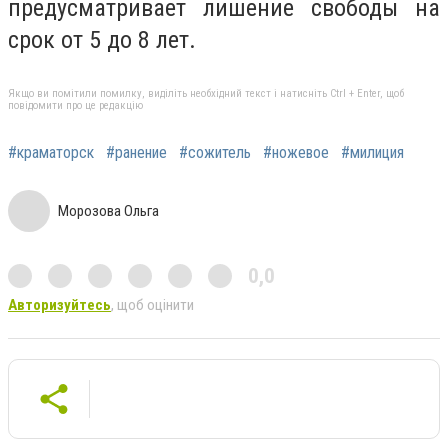
предусматривает лишение свободы на
срок от 5 до 8 лет.
Якщо ви помітили помилку, виділіть необхідний текст і натисніть Ctrl + Enter, щоб
повідомити про це редакцію
#краматорск
#ранение
#сожитель
#ножевое
#милиция
Морозова Ольга
0,0
Авторизуйтесь
, щоб оцінити