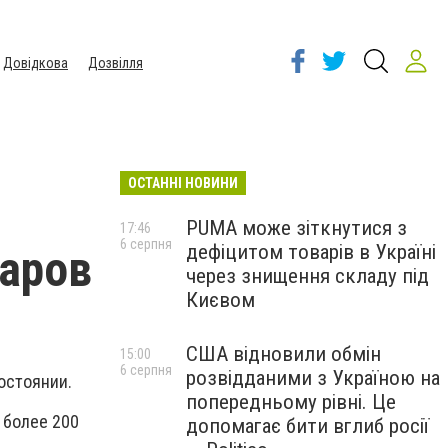
Довідкова
Дозвілля
ОСТАННІ НОВИНИ
PUMA може зіткнутися з
17:46
6 серпня
дефіцитом товарів в Україні
жаров
через знищення складу під
Києвом
США відновили обмін
15:00
6 серпня
розвідданими з Україною на
остоянии.
попередньому рівні. Це
 более 200
допомагає бити вглиб росії