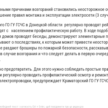
нными причинами возгораний становились неосторожное 
шение правил монтажа и эксплуатации электросети (3 случ
го ГО ГУ ГСЧС в Донецкой области регулярно проводят ре
дят с населением профилактическую работу. В ходе подо
и домов проводят беседы, демонстрируют элементарные 
зывают о последствиях, к которым может привести неосто
же раздают брошюры по пожарной безопасности, рассказыв
в случае возгорания и что следует делать в первую очере
.
но предотвратить. Для этого нужно соблюдать простые пр
и регулярно проводить профилактический осмотр и ремон
 электропроводки, предупреждает Краматорский
ГО ГУ ГСЧ
бхідний текст і натисніть Ctrl + Enter, щоб повідомити про це редакцію