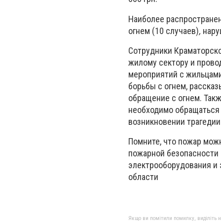
Наиболее распростране
огнем (10 случаев)
,
нару
Сотрудники Краматорско
жилому сектору и прово
мероприятий с жильцам
борьбы с огнем, расска
обращение с огнем. Так
необходимо обращаться 
возникновении трагедии
Помните, что пожар мож
пожарной безопасности 
электрооборудования и
области
Якщо ви помітили помилку, виділіть нео