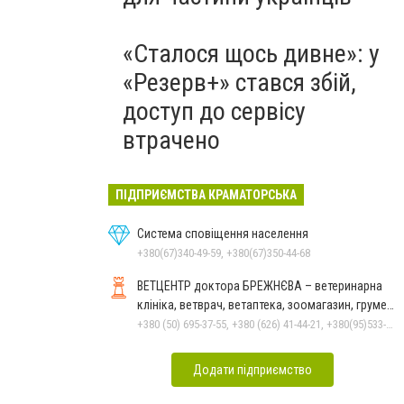
«Сталося щось дивне»: у
«Резерв+» стався збій,
доступ до сервісу
втрачено
ПІДПРИЄМСТВА КРАМАТОРСЬКА
Система сповіщення населення
+380(67)340-49-59, +380(67)350-44-68
ВЕТЦЕНТР доктора БРЕЖНЄВА – ветеринарна
клініка, ветврач, ветаптека, зоомагазин, грумер,
стрижки.
+380 (50) 695-37-55, +380 (626) 41-44-21, +380(95)533-90-03
Додати підприємство