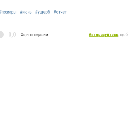
#пожары
#июнь
#ущерб
#отчет
0,0
Оцініть першим
Авторизуйтесь
, щоб