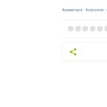
#краматорск
#спасатели