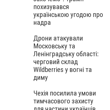
похизувався
українською угодою про
надра
Дрони атакували
Московську та
Ленінградську області:
черговий склад
Wildberries у вогні та
диму
Чехія посилила умови
тимчасового захисту
для частини українців