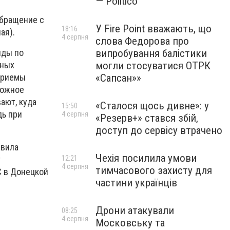
— Politico
обращение с
У Fire Point вважають, що
18:16
ая).
4 серпня
слова Федорова про
йды по
випробування балістики
бных
могли стосуватися ОТРК
приемы
«Сапсан»»
рожное
ают, куда
«Сталося щось дивне»: у
15:50
дь при
4 серпня
«Резерв+» стався збій,
доступ до сервісу втрачено
авила
Чехія посилила умови
т
12:21
4 серпня
тимчасового захисту для
С в Донецкой
частини українців
Дрони атакували
08:25
4 серпня
Московську та