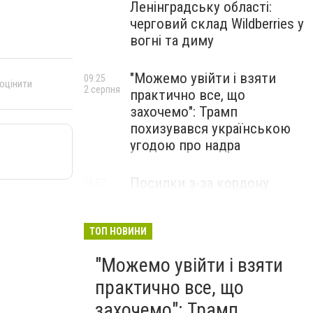
Ленінградську області:
черговий склад Wildberries у
вогні та диму
"Можемо увійти і взяти
09:25
 оцінити
2 серпня
практично все, що
захочемо": Трамп
похизувався українською
угодою про надра
Посилки з-за кордону
16:57
31 липня
можуть подорожчати: уряд
погодив нові податкові
правила
ТОП НОВИНИ
"Можемо увійти і взяти
практично все, що
захочемо": Трамп