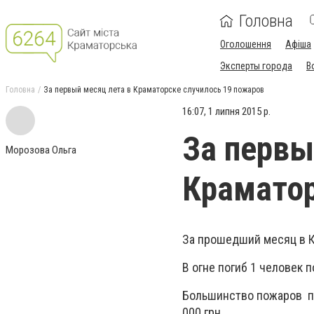
Головна
Оголошення
Афіша
Эксперты города
В
Головна
За первый месяц лета в Краматорске случилось 19 пожаров
16:07, 1 липня 2015 р.
За первы
Морозова Ольга
Краматор
За прошедший месяц в К
В огне погиб 1 человек 
Большинство пожаров пр
000 грн.