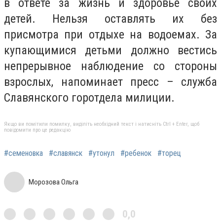
в ответе за жизнь и здоровье своих
детей. Нельзя оставлять их без
присмотра при отдыхе на водоемах. За
купающимися детьми должно вестись
непрерывное наблюдение со стороны
взрослых, напоминает пресс – служба
Славянского горотдела милиции.
Якщо ви помітили помилку, виділіть необхідний текст і натисніть Ctrl + Enter, щоб
повідомити про це редакцію
#семеновка
#славянск
#утонул
#ребенок
#торец
Морозова Ольга
0,0