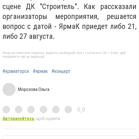
сцене ДК "Строитель". Как рассказали
организаторы мероприятия, решается
вопрос с датой - ЯрмаК приедет либо 21,
либо 27 августа.
Якщо ви помітили помилку, виділіть необхідний текст і натисніть Ctrl + Enter, щоб
повідомити про це редакцію
#краматорск
#ярмак
#концерт
Морозова Ольга
0,0
Авторизуйтесь
, щоб оцінити