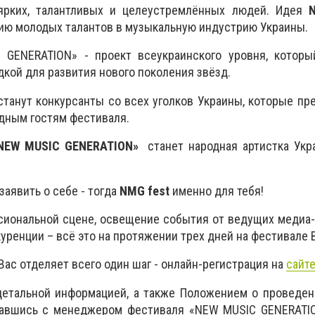
ярких, талантливых и целеустремлённых людей. Идея
ию молодых талантов в музыкальную индустрию Украины.
GENERATION» - проект всеукраинского уровня, которы
дкой для развития нового поколения звёзд.
танут конкурсанты со всех уголков Украины, которые пр
дным гостям фестиваля.
NEW MUSIC GENERATION»
станет народная артистка Ук
заявить о себе - тогда
NMG fest
именно для тебя!
иональной сцене, освещение события от ведущих медиа-
куренции – всё это на протяжении трех дней на фестивале
Вас отделяет всего один шаг - онлайн-регистрация на
сайт
детальной информацией, а также Положением о проведен
авшись с менеджером фестиваля «NEW MUSIC GENERATIO