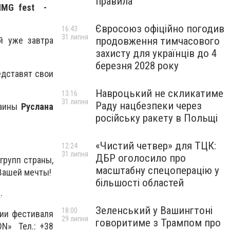
правила
NMG fest -
Євросоюз офіційно погодив
16:43
31 липня
продовження тимчасового
й уже завтра
захисту для українців до 4
березня 2028 року
едставят свои
Навроцький не скликатиме
13:16
31 липня
Раду нацбезпеки через
раины
Руслана
російську ракету в Польщі
«Чистий четвер» для ТЦК:
12:24
31 липня
ДБР оголосило про
групп страны,
масштабну спецоперацію у
 Вашей мечты!
більшості областей
е
.
Зеленський у Вашингтоні
18:00
ии фестиваля
29 липня
говоритиме з Трампом про
N» Тел.: +38