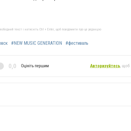
9 85 81
бхідний текст і натисніть Ctrl + Enter, щоб повідомити про це редакцію
овск
#NEW MUSIC GENERATION
#фестиваль
0,0
Оцініть першим
Авторизуйтесь
, щоб