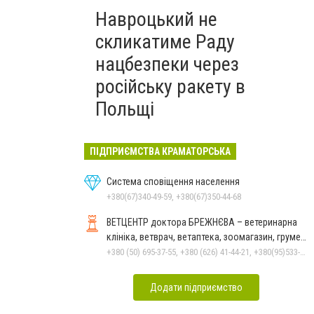
Навроцький не
скликатиме Раду
нацбезпеки через
російську ракету в
Польщі
ПІДПРИЄМСТВА КРАМАТОРСЬКА
Система сповіщення населення
+380(67)340-49-59, +380(67)350-44-68
ВЕТЦЕНТР доктора БРЕЖНЄВА – ветеринарна
клініка, ветврач, ветаптека, зоомагазин, грумер,
стрижки.
+380 (50) 695-37-55, +380 (626) 41-44-21, +380(95)533-90-03
Додати підприємство