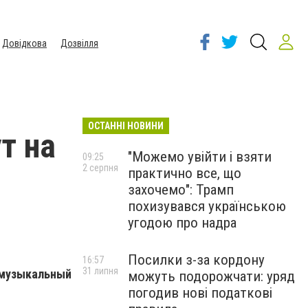
Довідкова
Дозвілля
ОСТАННІ НОВИНИ
т на
"Можемо увійти і взяти
09:25
2 серпня
практично все, що
захочемо": Трамп
похизувався українською
угодою про надра
Посилки з-за кордону
16:57
31 липня
 музыкальный
можуть подорожчати: уряд
погодив нові податкові