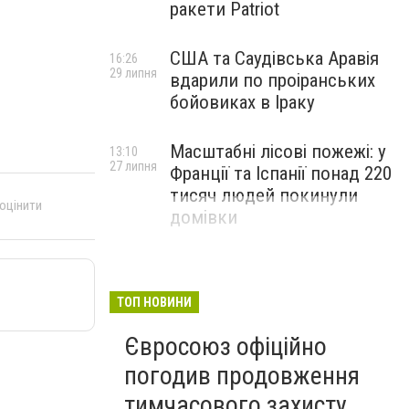
ракети Patriot
США та Саудівська Аравія
16:26
29 липня
вдарили по проіранських
бойовиках в Іраку
Масштабні лісові пожежі: у
13:10
27 липня
Франції та Іспанії понад 220
тисяч людей покинули
 оцінити
домівки
ТОП НОВИНИ
Євросоюз офіційно
погодив продовження
тимчасового захисту