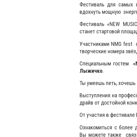
Фестиваль для самых 
вдохнуть мощную энерг
Фестиваль «NEW MUSIC 
станет стартовой площа
Участниками NMG fest с
творческие номера звёз
Специальным гостем
«
Лыжичко
.
Ты умеешь петь, хочешь 
Выступления на професс
драйв от достойной кон
От участия в фестивале 
Ознакомиться с более 
Вы можете также связ