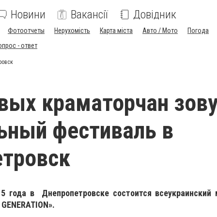
Новини
Вакансії
Довідник
Фотоотчеты
Нерухомість
Карта міста
Авто / Мото
Погода
опрос - ответ
ровск
вых краматорчан зову
ьный фестиваль в
етровск
015 года в Днепропетровске состоится всеукраинский
 GENERATION».