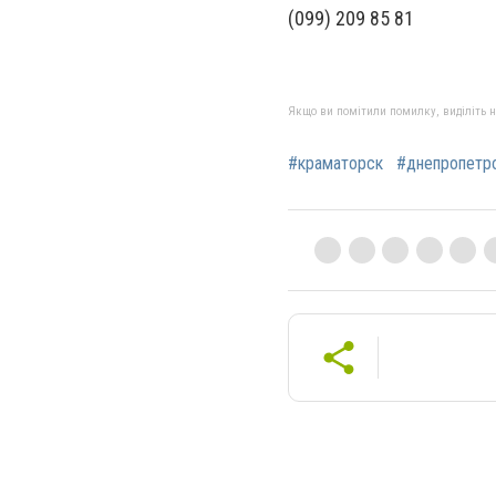
(099) 20
Якщо ви помітили помилку, виділіть нео
#краматорск
#днепропетр