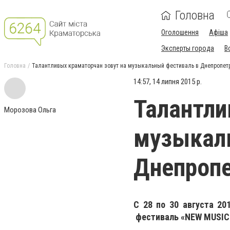
Головна
Оголошення
Афіша
Эксперты города
В
Головна
Талантливых краматорчан зовут на музыкальный фестиваль в Днепропет
14:57, 14 липня 2015 р.
Талантли
Морозова Ольга
музыкал
Днепроп
С 28 по 30 августа 2
фестиваль «NEW MUSIC