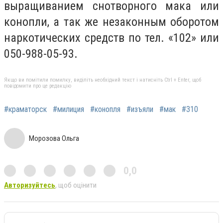
выращиванием снотворного мака или
конопли, а так же незаконным оборотом
наркотических средств по тел. «102» или
050-988-05-93.
Якщо ви помітили помилку, виділіть необхідний текст і натисніть Ctrl + Enter, щоб
повідомити про це редакцію
#краматорск
#милиция
#конопля
#изъяли
#мак
#310
Морозова Ольга
0,0
Авторизуйтесь
, щоб оцінити