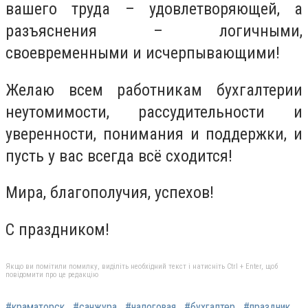
вашего труда – удовлетворяющей, а
разъяснения – логичными,
своевременными и исчерпывающими!
Желаю всем работникам бухгалтерии
неутомимости, рассудительности и
уверенности, понимания и поддержки, и
пусть у вас всегда всё сходится!
Мира, благополучия, успехов!
С праздником!
Якщо ви помітили помилку, виділіть необхідний текст і натисніть Ctrl + Enter, щоб
повідомити про це редакцію
#краматорск
#санжура
#налоговая
#бухгалтер
#праздник