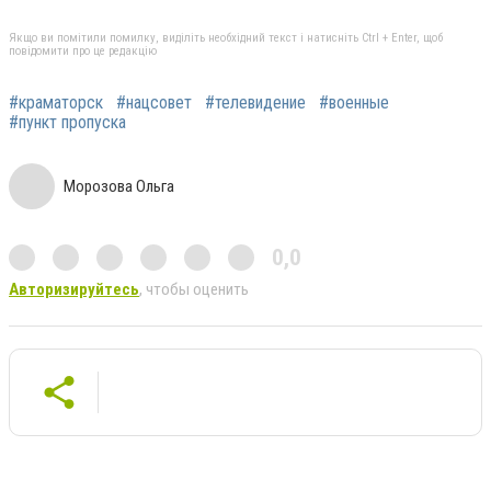
Якщо ви помітили помилку, виділіть необхідний текст і натисніть Ctrl + Enter, щоб
повідомити про це редакцію
#краматорск
#нацсовет
#телевидение
#военные
#пункт пропуска
Морозова Ольга
0,0
Авторизируйтесь
, чтобы оценить