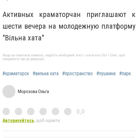
Активных краматорчан приглашают к
шести вечера на молодежную платформу
"Вільна хата"
Якщо ви помітили помилку, виділіть необхідний текст і натисніть Ctrl + Enter, щоб
повідомити про це редакцію
#краматорск
#вильна хата
#пространство
#пушкина
#парк
Морозова Ольга
0,0
Авторизуйтесь
, щоб оцінити