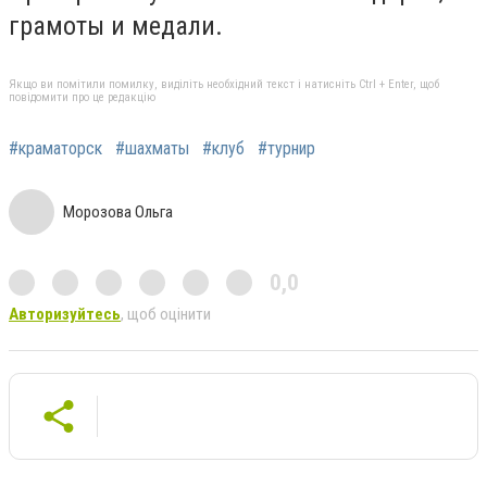
грамоты и медали.
Якщо ви помітили помилку, виділіть необхідний текст і натисніть Ctrl + Enter, щоб
повідомити про це редакцію
#краматорск
#шахматы
#клуб
#турнир
Морозова Ольга
0,0
Авторизуйтесь
, щоб оцінити