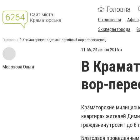
Головна
Оголошення
Афіша
Эксперты города
В
Головна
В Краматорске задержан серийный вор-переселенец
11:56, 24 липня 2015 р.
В Крамат
Морозова Ольга
вор-пере
Краматорские милиционе
квартирах жителей Дими
гражданину грозит до 6
Благодаря проведенным