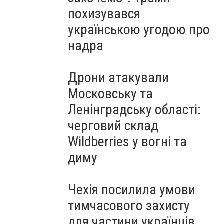
похизувався
українською угодою про
надра
Дрони атакували
Московську та
Ленінградську області:
черговий склад
Wildberries у вогні та
диму
Чехія посилила умови
тимчасового захисту
для частини українців