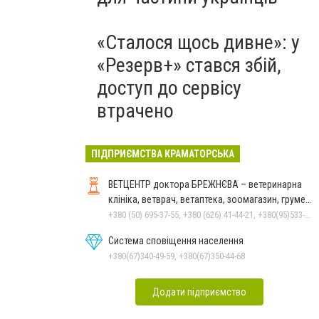
«Сталося щось дивне»: у
«Резерв+» стався збій,
доступ до сервісу
втрачено
ПІДПРИЄМСТВА КРАМАТОРСЬКА
ВЕТЦЕНТР доктора БРЕЖНЄВА – ветеринарна
клініка, ветврач, ветаптека, зоомагазин, грумер,
стрижки.
+380 (50) 695-37-55, +380 (626) 41-44-21, +380(95)533-90-03
Система сповіщення населення
+380(67)340-49-59, +380(67)350-44-68
Додати підприємство