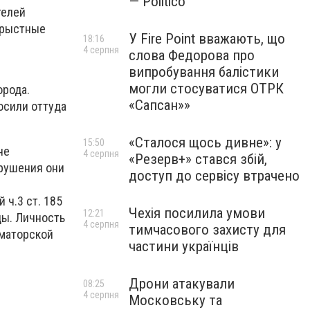
— Politico
телей
орыстные
У Fire Point вважають, що
18:16
4 серпня
слова Федорова про
випробування балістики
могли стосуватися ОТРК
орода.
«Сапсан»»
осили оттуда
«Сталося щось дивне»: у
15:50
не
4 серпня
«Резерв+» стався збій,
арушения они
доступ до сервісу втрачено
ч.3 ст. 185
Чехія посилила умови
12:21
ды. Личность
4 серпня
тимчасового захисту для
аматорской
частини українців
Дрони атакували
08:25
4 серпня
Московську та