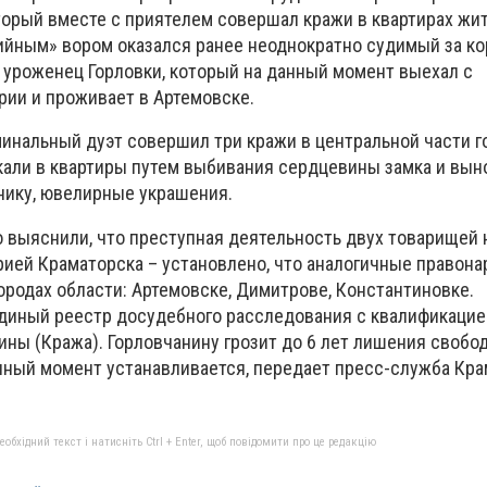
торый вместе с приятелем совершал кражи в квартирах жи
ийным» вором оказался ранее неоднократно судимый за к
 уроженец Горловки, который на данный момент выехал с
рии и проживает в Артемовске.
минальный дуэт совершил три кражи в центральной части г
ли в квартиры путем выбивания сердцевины замка и вын
хнику, ювелирные украшения.
 выяснили, что преступная деятельность двух товарищей 
рией Краматорска – установлено, что аналогичные правон
ородах области: Артемовске, Димитрове, Константиновке.
диный реестр досудебного расследования с квалификацией 
ины (Кража). Горловчанину грозит до 6 лет лишения свобо
анный момент устанавливается, передает пресс-служба Кр
бхідний текст і натисніть Ctrl + Enter, щоб повідомити про це редакцію