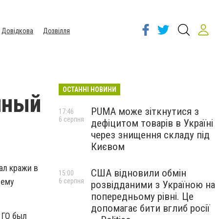
Довідкова
Дозвілля
ОСТАННІ НОВИНИ
йный
PUMA може зіткнутися з
17:46
6 серпня
дефіцитом товарів в Україні
через знищення складу під
Києвом
ал кражи в
США відновили обмін
15:00
нему
6 серпня
розвідданими з Україною на
попередньому рівні. Це
допомагає бити вглиб росії
 ГО был