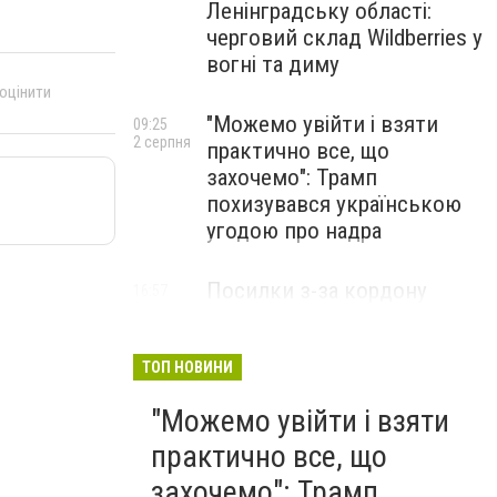
Ленінградську області:
черговий склад Wildberries у
вогні та диму
 оцінити
"Можемо увійти і взяти
09:25
2 серпня
практично все, що
захочемо": Трамп
похизувався українською
угодою про надра
Посилки з-за кордону
16:57
31 липня
можуть подорожчати: уряд
погодив нові податкові
правила
ТОП НОВИНИ
"Можемо увійти і взяти
практично все, що
захочемо": Трамп