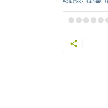
#краматорск
#милиция
#