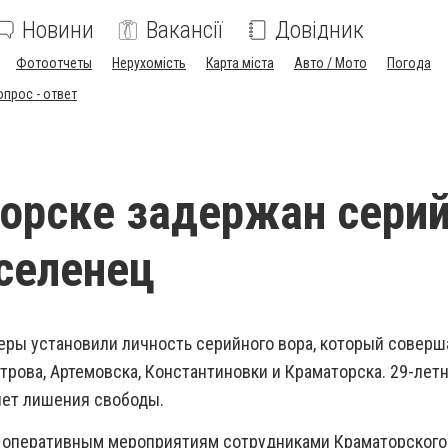
Новини
Вакансії
Довідник
Фотоотчеты
Нерухомість
Карта міста
Авто / Мото
Погода
опрос - ответ
орске задержан сери
селенец
ры установили личность серийного вора, который соверш
трова, Артемовска, Константиновки и Краматорска. 29-лет
 лет лишения свободы.
 оперативным мероприятиям сотрудниками Краматорского