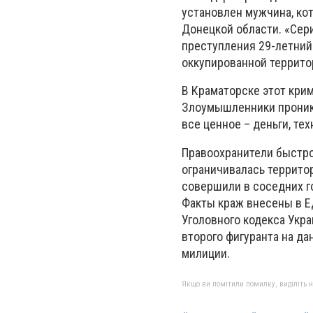
установлен мужчина, ко
Донецкой области. «Сер
преступления 29-летний
оккупированной террито
В Краматорске этот кри
Злоумышленники проника
все ценное – деньги, те
Правоохранители быстро
ограничивалась террито
совершили в соседних г
Факты краж внесены в Е
Уголовного кодекса Укра
второго фигуранта на д
милиции.
Якщо ви помітили помилку, виділіть нео