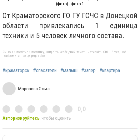
(фото) - фото 1
От Краматорского ГО ГУ ГСЧС в Донецкой
области привлекались 1 единица
техники и 5 человек личного состава.
Якщо ви помітили помилку, виділіть необхідний текст і натисніть Ctrl + Enter, щоб
повідомити про це редакцію
#краматорск
#спасатели
#малыш
#запер
#квартира
Морозова Ольга
0,0
Авторизируйтесь
, чтобы оценить