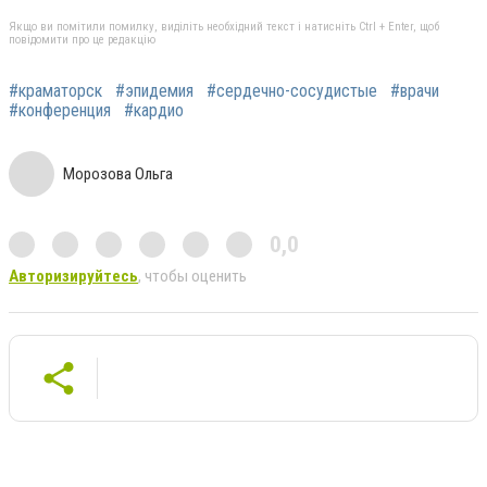
Якщо ви помітили помилку, виділіть необхідний текст і натисніть Ctrl + Enter, щоб
повідомити про це редакцію
#краматорск
#эпидемия
#сердечно-сосудистые
#врачи
#конференция
#кардио
Морозова Ольга
0,0
Авторизируйтесь
, чтобы оценить