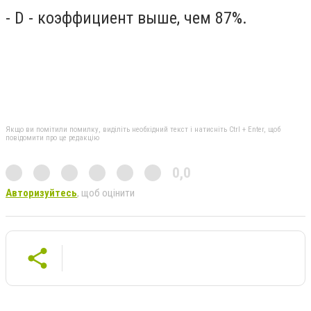
- D - коэффициент выше, чем 87%.
Якщо ви помітили помилку, виділіть необхідний текст і натисніть Ctrl + Enter, щоб
повідомити про це редакцію
0,0
Авторизуйтесь
, щоб оцінити